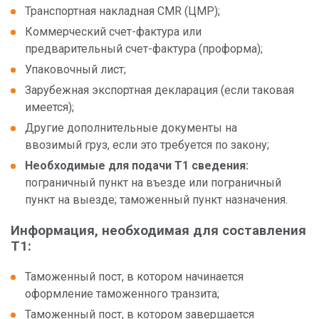
Складские услуги
Транспортная накладная CMR (ЦМР);
IM
Коммерческий счет-фактура или
Автостоянки для грузовых автомобилей
предварительный счет-фактура (проформа);
Упаковочный лист;
Другие услуги
Зарубежная экспортная декларация (если таковая
имеется);
Другие дополнительные документы на
ввозимый груз, если это требуется по закону;
О компании
Необходимые для подачи Т1 сведения:
пограничный пункт на въезде или пограничный
Администрация
пункт на выезде; таможенный пункт назначения.
Информация, необходимая для составления
T1:
Таможенный пост, в котором начинается
оформление таможенного транзита;
Новым клиентам
Таможенный пост, в котором завершается