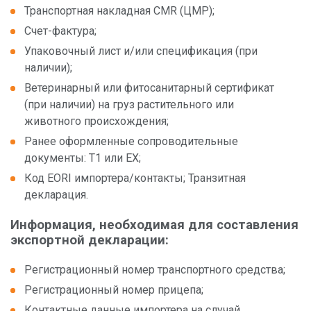
Складские услуги
Транспортная накладная CMR (ЦМР);
IM
Счет-фактура;
Автостоянки для грузовых автомобилей
Упаковочный лист и/или спецификация (при
наличии);
Другие услуги
Ветеринарный или фитосанитарный сертификат
(при наличии) на груз растительного или
животного происхождения;
Ранее оформленные сопроводительные
О компании
документы: T1 или EX;
Код EORI импортера/контакты; Транзитная
Администрация
декларация.
Информация, необходимая для составления
экспортной декларации:
Регистрационный номер транспортного средства;
Регистрационный номер прицепа;
Новым клиентам
Контактные данные импортера на случай