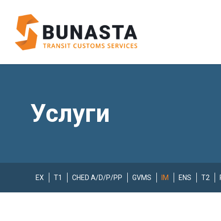
Услуги
EX
T1
CHED A/D/P/PP
GVMS
IM
ENS
T2