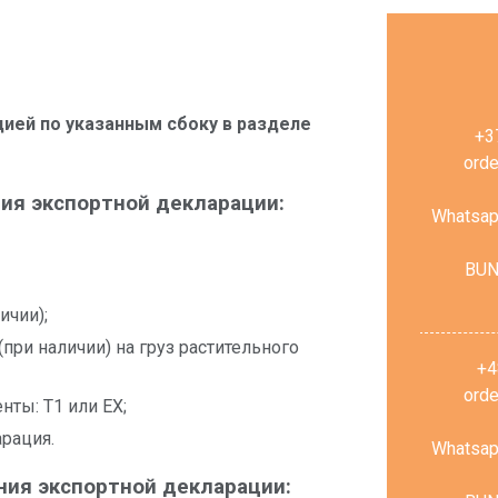
цией по указанным сбоку в разделе
+3
ord
ия экспортной декларации:
Whatsap
BUN
ичии);
при наличии) на груз растительного
+4
ord
ты: T1 или EX;
арация.
Whatsap
ния экспортной декларации: