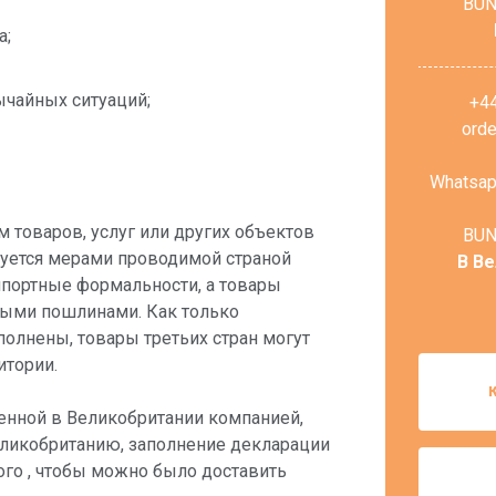
BUN
а;
ычайных ситуаций;
+4
ord
Whatsap
м товаров, услуг или других объектов
BUN
руется мерами проводимой страной
В В
портные формальности, а товары
ыми пошлинами. Как только
олнены, товары третьих стран могут
итории.
женной в Великобритании компанией,
Великобританию, заполнение декларации
того , чтобы можно было доставить