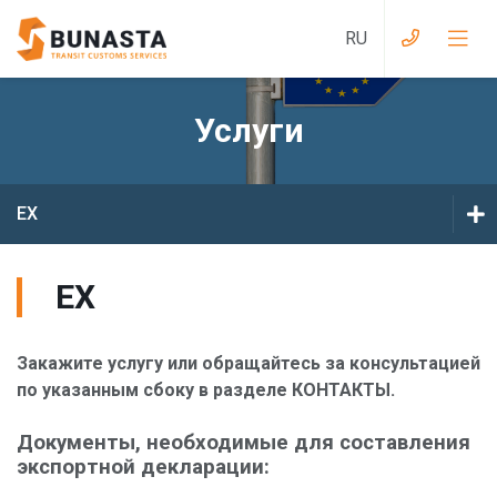
Услуги
Услуги при въезде в Великобританию
Услуги из Великобритании в ЕС
EX
Услуги при въезде в Евразийский
EX
таможенный союз
EX
T1
Услуги из Евразийского Таможенного
Союза в ЕС
Закажите услугу или обращайтесь за консультацией
CHED A/D/P/PP
по указанным сбоку в разделе КОНТАКТЫ.
Услуги при въезде Украину
GVMS
Документы, необходимые для составления
Услуги из Украины в ЕС
экспортной декларации:
IM