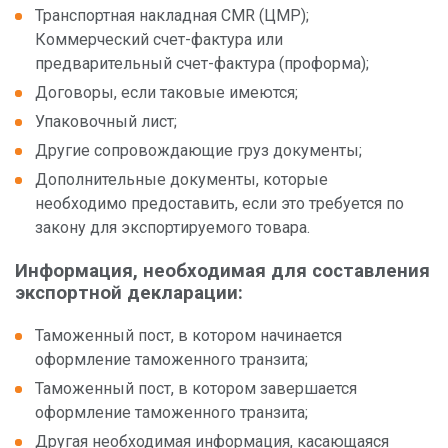
Складские услуги
Транспортная накладная CMR (ЦМР);
ENS
Коммерческий счет-фактура или
Автостоянки для грузовых автомобилей
предварительный счет-фактура (проформа);
T2
Договоры, если таковые имеются;
Другие услуги
Упаковочный лист;
PBN
Другие сопровождающие груз документы;
Дополнительные документы, которые
необходимо предоставить, если это требуется по
О компании
закону для экспортируемого товара.
Информация, необходимая для составления
Администрация
экспортной декларации:
Таможенный пост, в котором начинается
оформление таможенного транзита;
Таможенный пост, в котором завершается
оформление таможенного транзита;
Новым клиентам
Другая необходимая информация, касающаяся