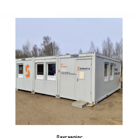
Даугавпілс