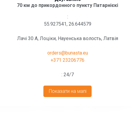
70 км до прикордонного пункту Патарнієкі
:
55.927541, 26.644579
Лачі 30 А, Лоціки, Науенська волость, Латвія
orders@bunasta.eu
+371 23206776
: 24/7
Показати на мапі