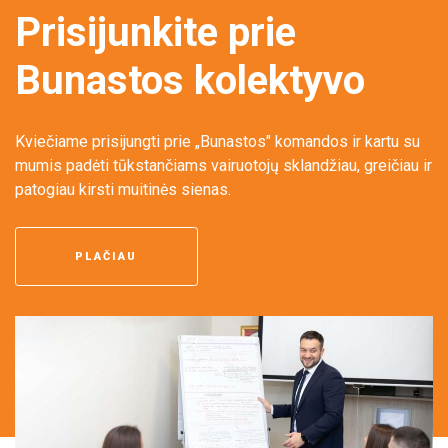
Prisijunkite prie
Bunastos kolektyvo
Kviečiame prisijungti prie „Bunastos" komandos ir kartu su
mumis padėti tūkstančiams vairuotojų sklandžiau, greičiau ir
patogiau kirsti muitinės sienas.
PLAČIAU