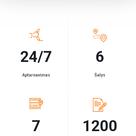
24/7
6
Aptarnavimas
Šalys
7
1200