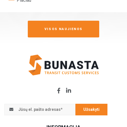
Plačiau
VISOS NAUJIENOS
Užsakyti