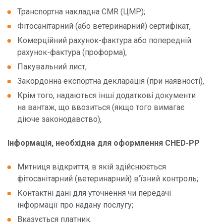
Транспортна накладна CMR (ЦМР);
T2
Фітосанітарний (або ветеринарний) сертифікат,
PBN
Комерційний рахунок-фактура або попередній
Про компанію
рахунок-фактура (проформа),
Пакувальний лист,
Адміністрація
Закордонна експортна декларація (при наявності),
Крім того, надаються інші додаткові документи
Новим клієнтам
на вантаж, що ввозиться (якщо того вимагає
За послугою
діюче законодавство),
Пункти обслуговування
Інформація, необхідна для оформлення CHED-PP
По країні
Митниця відкриття, в якій здійснюється
фітосанітарний (ветеринарний) в’їзний контроль;
Контактні дані для уточнення чи передачі
інформації про надану послугу;
Вказується платник.