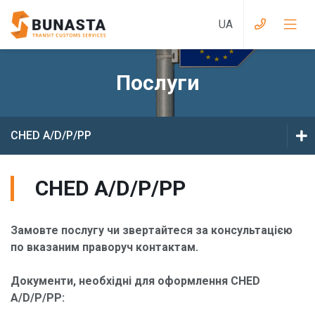
Послуги
Послуги при в’їзді до Великобританії
Послуги із Великобританії в ЄС
CHED A/D/P/PP
Послуги при в’їзді в Україну
EX
CHED A/D/P/PP
Послуги із України в країни ЄС
T1
Складські послуги
Замовте послугу чи звертайтеся за консультацією
CHED A/D/P/PP
по вказаним праворуч контактам.
Автостоянки для вантажних автомобілів
GVMS
Документи, необхідні для оформлення CHED
Інші послуги
A/D/P/PP:
ENS