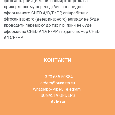
фітосанітарний (ветеринарний) контроль на
прикордонному переході без попередньо
оформленого CHED A/D/P/PP, співробітник
фітосанітарного (ветеринарного) нагляду не буде
проводити перевірку до тих пір, поки не буде
оформлено CHED A/D/P/PP і надано номер CHED
A/D/P/PP.
КОНТАКТИ
+370 685 50384
orders@bunasta.eu
Whatsapp/Viber/Telegram:
BUNASTA ORDERS
В Литві