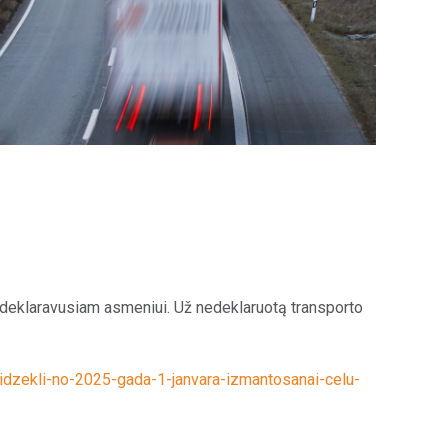
s deklaravusiam asmeniui. Už nedeklaruotą transporto
tlidzekli-no-2025-gada-1-janvara-izmantosanai-celu-