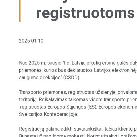
registruotoms
2025 01 10
Nuo 2025 m. sausio 1 d. Latvijoje kelių eisme galės dalyv
priemonės, kurios bus deklaruotos Latvijos elektroninė
saugumo direkcijos“ (CSDD).
Transporto priemones, registruotas užsienyje, privaloma 
teritoriją. Reikalavimas taikomas visom transporto prie
registruotas Europos Sąjungos (ES), Europos ekonomin
Šveicarijos Konfederacijoje.
Registraciją galima atlikti savarankiškai, tačiau klientų 
Bunasta už papildomą mokestį. Norint užsakyti, prašome 