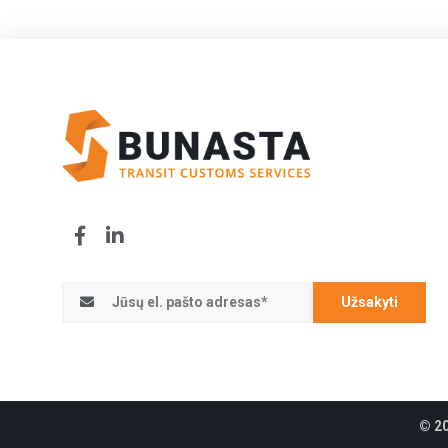
Užsakyti
© 2