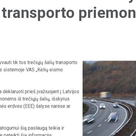
 transporto priemon
auti tik tos trečiųjų šalių transporto
je sistemoje VAS „Kelių eismo
deklaruoti prieš įvažiuojant į Latvijos
monėms iš trečiųjų šalių, išskyrus
ės erdvės (EEE) šalyse narėse ar
patogumui šią paslaugą teikia ir
pateikti šią informaciją: