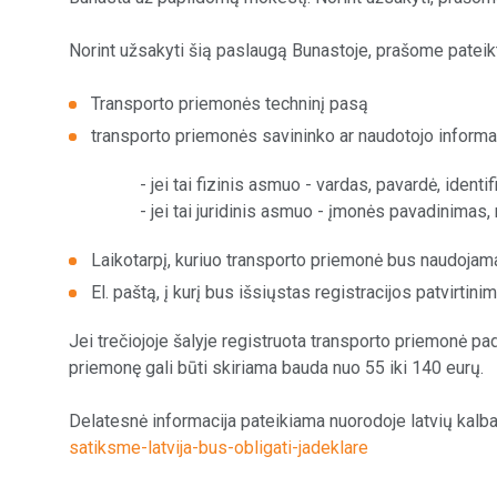
Norint užsakyti šią paslaugą Bunastoje, prašome pateikti
Transporto priemonės techninį pasą
transporto priemonės savininko ar naudotojo informac
- jei tai fizinis asmuo - vardas, pavardė, iden
- jei tai juridinis asmuo - įmonės pavadinimas,
Laikotarpį, kuriuo transporto priemonė bus naudojama
El. paštą, į kurį bus išsiųstas registracijos patvirtini
Jei trečiojoje šalyje registruota transporto priemonė 
priemonę gali būti skiriama bauda nuo 55 iki 140 eurų.
Delatesnė informacija pateikiama nuorodoje latvių kalb
satiksme-latvija-bus-obligati-jadeklare