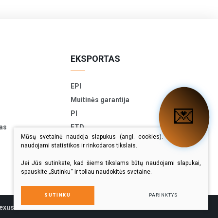
EKSPORTAS
EPI
Muitinės garantija
📞
PI
as
ETD
Mūsų svetainė naudoja slapukus (angl. cookies). Šie slapukai
TIR-EPD
naudojami statistikos ir rinkodaros tikslais.
Eksporto deklaracija
Jei Jūs sutinkate, kad šiems tikslams būtų naudojami slapukai,
spauskite „Sutinku“ ir toliau naudokitės svetaine.
SUTINKU
PARINKTYS
exus