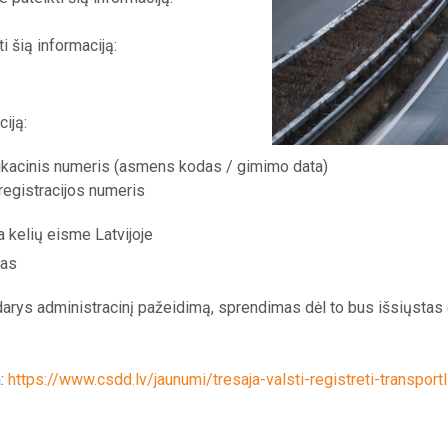
 šią informaciją:
iją:
tifikacinis numeris (asmens kodas / gimimo data)
 registracijos numeris
 kelių eisme Latvijoje
mas
padarys administracinį pažeidimą, sprendimas dėl to bus išsiųsta
a:
https://www.csdd.lv/jaunumi/tresaja-valsti-registreti-transpor