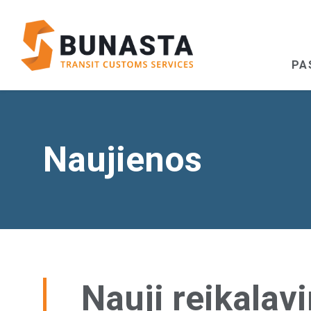
PA
Naujienos
Nauji reikalav