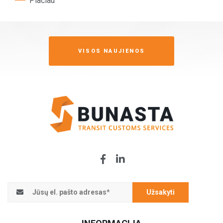
Plačiau
VISOS NAUJIENOS
Užsakyti