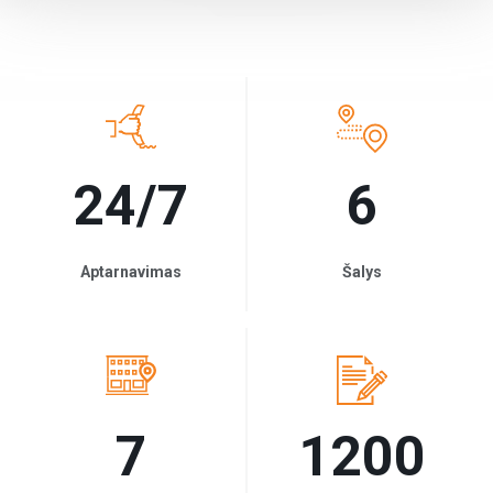
24/7
6
Aptarnavimas
Šalys
7
1200