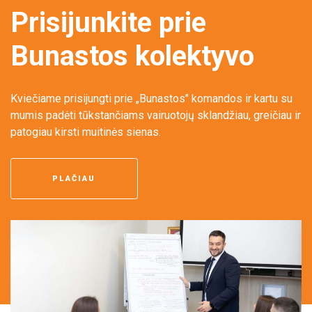
Prisijunkite prie
Bunastos kolektyvo
Kviečiame prisijungti prie „Bunastos" komandos ir kartu su
mumis padėti tūkstančiams vairuotojų sklandžiau, greičiau ir
patogiau kirsti muitinės sienas.
PLAČIAU