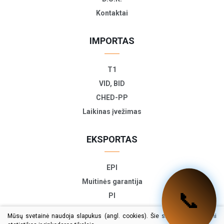
Kontaktai
IMPORTAS
T1
VID, BID
CHED-PP
Laikinas įvežimas
EKSPORTAS
EPI
Muitinės garantija
📞
PI
ETD
Mūsų svetainė naudoja slapukus (angl. cookies). Šie slapukai naudojami
TIR-EPD