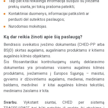
Taip pat kita reikalinga informacija susijusi su įvežama
prekių siunta, jei tokią prašoma pateikti;
Pagal paslaugą
Kontaktiniai duomenys, informacijai patikslinti ar
perduoti dėl suteiktos paslaugos;
Pagal šalį
Nurodomas mokėtojas.
Aptarnavimo centrai
Ką dar reikia žinoti apie šią paslaugą?
Bendrasis sveikatos įvežimo dokumentas (CHED-PP arba
BSĮD) skirtas augalams, augaliniams produktams ir kitiems
augalinės kilmės objektams.
Šis fitosanitariškai kontroliuojamų siuntų deklaravimo
dokumentas yra privalomas visiems augalinės kilmės
produktams, įvežamiems į Europos Sąjungą – maistui,
gyviems ir džiovintiems augalams, medienai, mediniams
baldams, medvilnei ir kitai augalinės kilmės tekstilei,
mediniams žaislams ir kita.
Svarbu.
Vykstant siuntai, CHED per sistemą