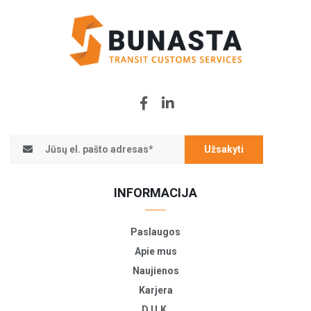
Užsakyti
INFORMACIJA
Paslaugos
Apie mus
Naujienos
Karjera
D.U.K.