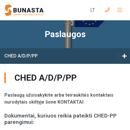
Paslaugos
Krovinių dokumentai į Didžiąją Britaniją
Krovinių dokumentai iš Didžiosios Britanijos į
CHED A/D/P/PP
ES
EX
Krovinių dokumentai į Eurazijos Muitų
CHED A/D/P/PP
Sąjungą
T1
Krovinių dokumentai iš Eurazijos Muitų
Paslaugą užsisakykite arba teiraukitės kontaktais
Sąjungos į ES
CHED A/D/P/PP
nurodytais skiltyje šone
KONTAKTAI
.
Krovinių dokumentai į Ukrainą
GVMS
Dokumentai, kuriuos reikia pateikti CHED-PP
parengimui:
Krovinių dokumentai iš Ukrainos į ES
IM