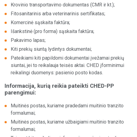
Krovinio transportavimo dokumentas (CMR ir kt.);
Sandėliavimo paslaugos
ENS
Fitosanitarinis arba veterinarinis sertifikatas;
Komercinė sąskaita faktūra;
Vilkikų stovėjimo aikštelės
T2
Išankstinė (pro forma) sąskaita faktūra;
Kitos paslaugos
PBN
Pakavimo lapas;
Kiti prekių siuntą lydintys dokumentai;
Pateikiami kiti papildomi dokumentai įvežamai prekių
siuntai, jei to reikalauja teisės aktai. CHED įforminimui
reikalingi duomenys: pasienio posto kodas.
Apie mus
Informacija, kurią reikia pateikti CHED-PP
Administracija
parengimui:
ES projektai
Muitinės postas, kuriame pradedami muitinio tranzito
formalumai;
Muitinės postas, kuriame užbaigiami muitinio tranzito
formalumai;
Naujam klientui