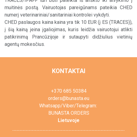
TRACES/IPAFF turi būti pateikta iš anskto iki atvykimo į
muitinės postą. Vairuotojas pareigūnams pateikia CHED
numerį veterinariniai/sanitariniai kontrolei vykdyti.
CHED paslaugos kaina kaina yra tik 10 EUR (į ES (TRACES)),
į šią kainą įeina įgaliojimas, kuris leidžia vairuotojui atlikti
patikrinimą Prancūzijoje ir sutaupyti didžiulius vietinių
agentų mokesčius.
KONTAKTAI
+370 685 50384
orders@bunasta.eu
Whatsapp/Viber/Telegram:
BUNASTA ORDERS
Lietuvoje