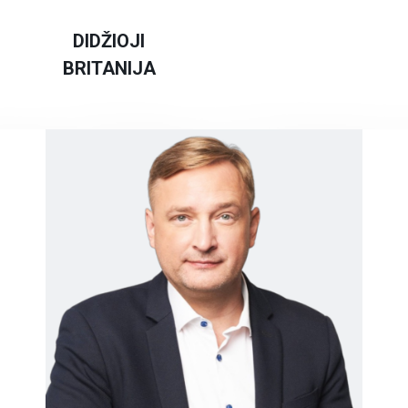
Sandėliavimo paslaugos
DIDŽIOJI
BRITANIJA
Vilkikų stovėjimo aikštelės
Naujam klientui
Kitos paslaugos
Pagal paslaugą
Pagal šalį
Aptarnavimo centrai