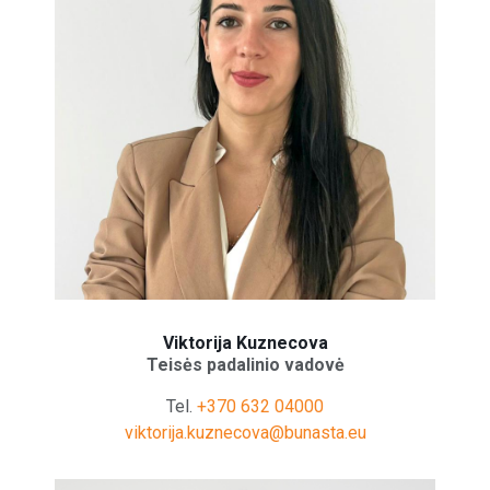
Viktorija Kuznecova
Teisės padalinio vadovė
Tel.
+370 632 04000
viktorija.kuznecova@bunasta.eu