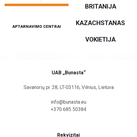
BRITANIJA
Pagal šalį
Sandėliavimo paslaugos
KAZACHSTANAS
Aptarnavimo centrai
Vilkikų stovėjimo aikštelės
APTARNAVIMO CENTRAI
Kitos paslaugos
VOKIETIJA
UAB „Bunasta“
Savanorių pr. 28, LT-03116, Vilnius, Lietuva
info@bunasta.eu
+370 685 50384
Rekvizitai