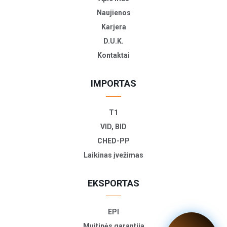
Naujienos
Karjera
D.U.K.
Kontaktai
IMPORTAS
T1
VID, BID
CHED-PP
Laikinas įvežimas
EKSPORTAS
EPI
Muitinės garantija