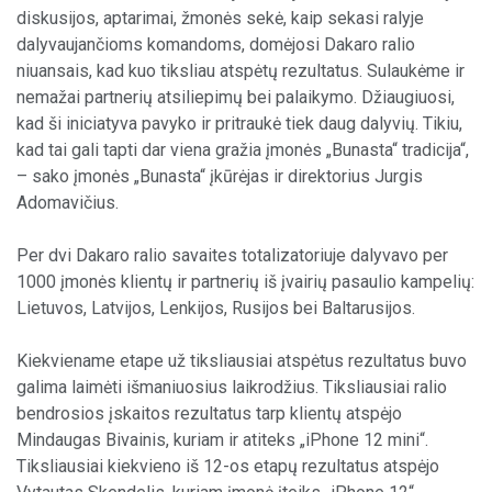
diskusijos, aptarimai, žmonės sekė, kaip sekasi ralyje
dalyvaujančioms komandoms, domėjosi Dakaro ralio
niuansais, kad kuo tiksliau atspėtų rezultatus. Sulaukėme ir
nemažai partnerių atsiliepimų bei palaikymo. Džiaugiuosi,
kad ši iniciatyva pavyko ir pritraukė tiek daug dalyvių. Tikiu,
kad tai gali tapti dar viena gražia įmonės „Bunasta“ tradicija“,
– sako įmonės „Bunasta“ įkūrėjas ir direktorius Jurgis
Adomavičius.
Per dvi Dakaro ralio savaites totalizatoriuje dalyvavo per
1000 įmonės klientų ir partnerių iš įvairių pasaulio kampelių:
Lietuvos, Latvijos, Lenkijos, Rusijos bei Baltarusijos.
Kiekviename etape už tiksliausiai atspėtus rezultatus buvo
galima laimėti išmaniuosius laikrodžius. Tiksliausiai ralio
bendrosios įskaitos rezultatus tarp klientų atspėjo
Mindaugas Bivainis, kuriam ir atiteks „iPhone 12 mini“.
Tiksliausiai kiekvieno iš 12-os etapų rezultatus atspėjo