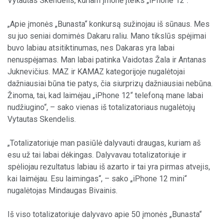
Vytautas Skendelis, kuriam įmonė įteiks „iPhone 12“.
„Apie įmonės „Bunasta“ konkursą sužinojau iš sūnaus. Mes
su juo seniai domimės Dakaru raliu. Mano tikslūs spėjimai
buvo labiau atsitiktinumas, nes Dakaras yra labai
nenuspėjamas. Man labai patinka Vaidotas Žala ir Antanas
Juknevičius. MAZ ir KAMAZ kategorijoje nugalėtojai
dažniausiai būna tie patys, čia siurprizų dažniausiai nebūna.
Žinoma, tai, kad laimėjau „iPhone 12“ telefoną mane labai
nudžiugino“, – sako vienas iš totalizatoriaus nugalėtojų
Vytautas Skendelis.
„Totalizatoriuje man pasiūlė dalyvauti draugas, kuriam aš
esu už tai labai dėkingas. Dalyvavau totalizatoriuje ir
spėliojau rezultatus labiau iš azarto ir tai yra pirmas atvejis,
kai laimėjau. Esu laimingas“, – sako „iPhone 12 mini“
nugalėtojas Mindaugas Bivainis.
Iš viso totalizatoriuje dalyvavo apie 50 įmonės „Bunasta“