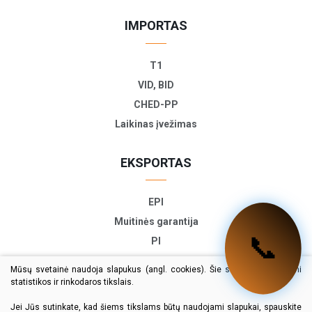
IMPORTAS
T1
VID, BID
CHED-PP
Laikinas įvežimas
EKSPORTAS
EPI
Muitinės garantija
📞
PI
ETD
Mūsų svetainė naudoja slapukus (angl. cookies). Šie slapukai naudojami
TIR-EPD
statistikos ir rinkodaros tikslais.
Eksporto deklaracija
Jei Jūs sutinkate, kad šiems tikslams būtų naudojami slapukai, spauskite