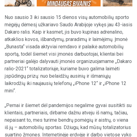
Nuo sausio 3 iki sausio 15 dienos visų automobilių sporto
mėgėjų dėmesį užkariavo Saudo Arabijoje vykęs jau 43-iasis
Dakaro ralis. Kaip ir kasmet, jis buvo kupinas adrenalino,
atkaklios kovos, išbandymų, praradimų ir laimėjimų. Įmonė
„Bunasta“ visada aktyviai remdavo ir palaikė automobilių
sportą, todėl šiemet visi įmonės darbuotojai, klientai bei
partneriai galėjo dalyvauti įmonės organizuojamame „Dakaro
ralio-2021“ totalizatoriuje, kuriame buvo galima laimėti
įspūdingų prizų: nuo belaidžių ausinių ir išmaniųjų
laikrodžių iki naujausių telefonų „iPhone 12“ ir „iPhone 12
mini“.
„Pernai ir šiemet dėl pandemijos negalime gyvai susitikti su
klientais, partneriais, dirbame dažnu atveju iš namų, tačiau,
nepaisant to, mes turime bendrų pomėgių ir aistrų, o viena
iš jų – automobilių sportas. Džiugu, kad mūsų totalizatorius
suartino žmones. Internetinėje erdvėje ir darbo vietose vyko