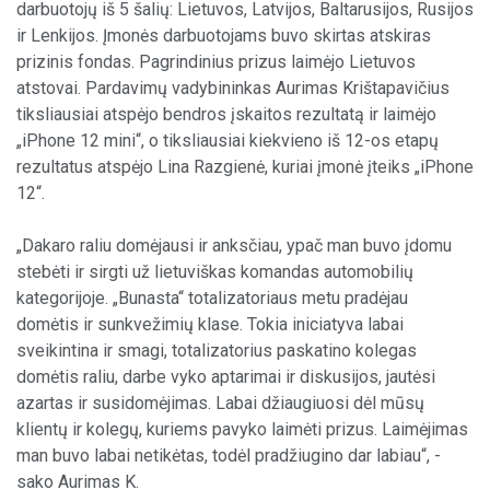
darbuotojų iš 5 šalių: Lietuvos, Latvijos, Baltarusijos, Rusijos
ir Lenkijos. Įmonės darbuotojams buvo skirtas atskiras
prizinis fondas. Pagrindinius prizus laimėjo Lietuvos
atstovai. Pardavimų vadybininkas Aurimas Krištapavičius
tiksliausiai atspėjo bendros įskaitos rezultatą ir laimėjo
„iPhone 12 mini“, o tiksliausiai kiekvieno iš 12-os etapų
rezultatus atspėjo Lina Razgienė, kuriai įmonė įteiks „iPhone
12“.
„Dakaro raliu domėjausi ir anksčiau, ypač man buvo įdomu
stebėti ir sirgti už lietuviškas komandas automobilių
kategorijoje. „Bunasta“ totalizatoriaus metu pradėjau
domėtis ir sunkvežimių klase. Tokia iniciatyva labai
sveikintina ir smagi, totalizatorius paskatino kolegas
domėtis raliu, darbe vyko aptarimai ir diskusijos, jautėsi
azartas ir susidomėjimas. Labai džiaugiuosi dėl mūsų
klientų ir kolegų, kuriems pavyko laimėti prizus. Laimėjimas
man buvo labai netikėtas, todėl pradžiugino dar labiau“, -
sako Aurimas K.