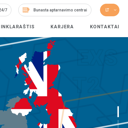
 24/7
Bunasta aptarnavimo centrai
LT
TINKLARAŠTIS
KARJERA
KONTAKTAI