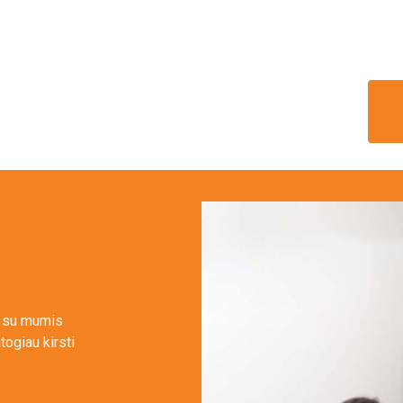
u su mumis
togiau kirsti