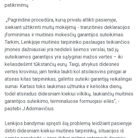
patikrinimų.
„Pagrindinė procedūra, kurią privalu atlikti pasienyje,
siekiant užtikrinti muitų mokėjimą - tranzitinės deklaracijos
įforminimas ir muitinės mokesčių garantijos suteikimas.
Tarkim, Lenkijoje muitinės tarpininko paslaugas teikiančios
įmonės dažniausiai yra nedideli šeimos verslai, tad jų
suteikiamos garantijos yra sąlyginai mažos vertės – iki
keliasdešimt tūkstančių eurų. Taigi, atvykus didesnės
vertės kroviniui, jam tenka laukti kol atsilaisvins pinigai ar
atsiras kitas tarpininkas, galintis suteiki garantiją reikalingai
sumai. Kartais toks laukimas užtrunka ir keliolika dienų,
todėl atsiradus didesniam kiekiui vilkikų, laukiančių muitinės
garantijos suteikimo, terminaluose formuojasi eilės“, -
pastebi J.Adomavičius.
Lenkijos bandymai spręsti šią problemą leidžiant pasienyje
dirbti didesniam kiekiui muitinės tarpininkų, situacijos iš