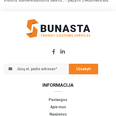
visoms suinteresuotoms šalims“, - pažymi J.Adomavičius.
Užsakyti
INFORMACIJA
Paslaugos
Apie mus
Naujienos