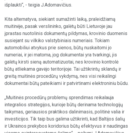
išplaukti“, - teigia J.Adomavičius.
Kita alternatyva, siekiant sumažinti laiką, praleidžiamą
muitinėje, pasak verslininko, galėtų būti Lietuvoje jau
įprastas nuotolinis dokumentų pildymas, krovinio duomenis
susiejant su vilkiko valstybiniais numeriais. Tokiam
automobiliui atvykus prie sienos, būtų nuskaitomi jo
numeriai, ir jei matoma, jog dokumentai yra tvarkingi, jis
galėtų kirsti sieną automatizuotai, nes krovinio kontrolė
būtų atliekama gavėjo teritorijoje. Tai užtikrintų sklandų ir
greitą muitinės procedūrų vykdymą, nes visi reikalingi
dokumentai būtų pateikiami ir patvirtinami elektroniniu būdu.
„Muitinės procedūrų problemų sprendimas reikalauja
integralios strategijos, kurioje būtų derinama technologijų
taikymas, geriausios praktikos dalinimasis, politinė valia ir
investicijos. Tik taip bus galima užtikrinti, kad Baltijos šalių
ir Ukrainos prekybos koridorius būtų efektyvus ir naudingas