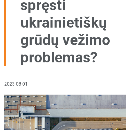
spręsti
Pagal šalį
Sandėliavimo paslaugos
ukrainietiškų
Aptarnavimo centrai
Vilkikų stovėjimo aikštelės
grūdų vežimo
Kitos paslaugos
problemas?
2023 08 01