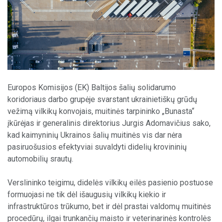
Europos Komisijos (EK) Baltijos šalių solidarumo
koridoriaus darbo grupėje svarstant ukrainietiškų grūdų
vežimą vilkikų konvojais, muitinės tarpininko „Bunasta“
įkūrėjas ir generalinis direktorius Jurgis Adomavičius sako,
kad kaimyninių Ukrainos šalių muitinės vis dar nėra
pasiruošusios efektyviai suvaldyti didelių krovininių
automobilių srautų.
Verslininko teigimu, didelės vilkikų eilės pasienio postuose
formuojasi ne tik dėl išaugusių vilkikų kiekio ir
infrastruktūros trūkumo, bet ir dėl prastai valdomų muitinės
procedūrų, ilgai trunkančių maisto ir veterinarinės kontrolės