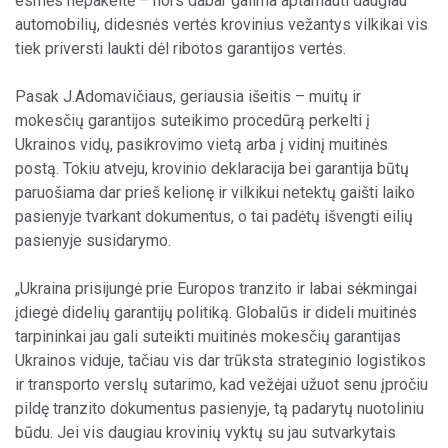
esmės nepakeitė – nors dabar galima aptarnauti daugiau
automobilių, didesnės vertės krovinius vežantys vilkikai vis
tiek priversti laukti dėl ribotos garantijos vertės.
Pasak J.Adomavičiaus, geriausia išeitis – muitų ir
mokesčių garantijos suteikimo procedūrą perkelti į
Ukrainos vidų, pasikrovimo vietą arba į vidinį muitinės
postą. Tokiu atveju, krovinio deklaracija bei garantija būtų
paruošiama dar prieš kelionę ir vilkikui netektų gaišti laiko
pasienyje tvarkant dokumentus, o tai padėtų išvengti eilių
pasienyje susidarymo.
„Ukraina prisijungė prie Europos tranzito ir labai sėkmingai
įdiegė didelių garantijų politiką. Globalūs ir dideli muitinės
tarpininkai jau gali suteikti muitinės mokesčių garantijas
Ukrainos viduje, tačiau vis dar trūksta strateginio logistikos
ir transporto verslų sutarimo, kad vežėjai užuot senu įpročiu
pildę tranzito dokumentus pasienyje, tą padarytų nuotoliniu
būdu. Jei vis daugiau krovinių vyktų su jau sutvarkytais