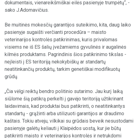
dokumentais, vienareikšmiškai eilės pasienyje trumpėtų“, -
sako J.Adomavičius.
Be muitinės mokesčių garantijos suteikimo, kita, daug laiko
pasienyje sugaišti verčianti procedūra – maisto
veterinarijos kontrolės patikrinimas, kuris privalomas
visiems ne iš ES šalių įvežamiems gyvulinės ir augalinės
kilmės produktams. Pagrindinis šios patikrinimo tikslas -
neįleisti į ES teritoriją nekokybiškų ar standartų
neatitinkančių produktų, tarkim genetiškai modifikuotų
grūdų.
„Čia vėlgi reiktų bendro politinio sutarimo. Jau kurį laiką
siūlome šią patikrą perkelti į gavėjo teritoriją užtikrinant
laidavimais, kad produktai bus patikrinti, o neatitinkantys
standartų - grąžinti arba utilizuoti garantijos ar draudimo
kaštais. Tokiu atveju, vilkikai su grūdais beveik nesustodami
pasienyje galėtų keliauti į Klaipėdos uostą, kur jie būtų
patikrinti maisto ir veterinarijos kontrolės ir netrukdomi