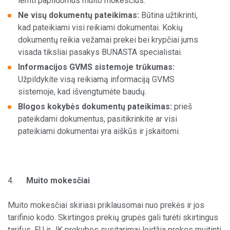
lemti papildomus muito mokesčius.
Ne visų dokumentų pateikimas:
Būtina užtikrinti,
kad pateikiami visi reikiami dokumentai. Kokių
dokumentų reikia vežamai prekei bei krypčiai jums
visada tiksliai pasakys BUNASTA specialistai.
Informacijos GVMS sistemoje trūkumas:
Užpildykite visą reikiamą informaciją GVMS
sistemoje, kad išvengtumėte baudų.
Blogos kokybės dokumentų pateikimas:
prieš
pateikdami dokumentus, pasitikrinkite ar visi
pateikiami dokumentai yra aiškūs ir įskaitomi.
4.
Muito mokesčiai
Muito mokesčiai skiriasi priklausomai nuo prekės ir jos
tarifinio kodo. Skirtingos prekių grupės gali turėti skirtingus
tarifus. EU ir JK prekybos susitarimai leidžia prekes muitinti