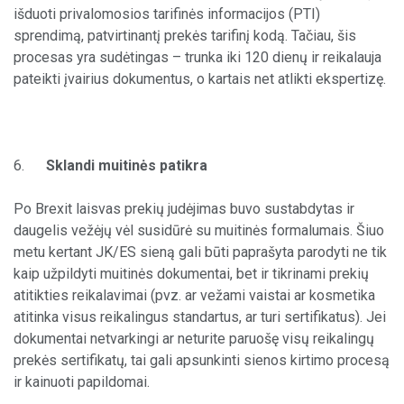
išduoti privalomosios tarifinės informacijos (PTI)
sprendimą, patvirtinantį prekės tarifinį kodą. Tačiau, šis
procesas yra sudėtingas – trunka iki 120 dienų ir reikalauja
pateikti įvairius dokumentus, o kartais net atlikti ekspertizę.
6.
Sklandi muitinės patikra
Po Brexit laisvas prekių judėjimas buvo sustabdytas ir
daugelis vežėjų vėl susidūrė su muitinės formalumais. Šiuo
metu kertant JK/ES sieną gali būti paprašyta parodyti ne tik
kaip užpildyti muitinės dokumentai, bet ir tikrinami prekių
atitikties reikalavimai (pvz. ar vežami vaistai ar kosmetika
atitinka visus reikalingus standartus, ar turi sertifikatus). Jei
dokumentai netvarkingi ar neturite paruošę visų reikalingų
prekės sertifikatų, tai gali apsunkinti sienos kirtimo procesą
ir kainuoti papildomai.