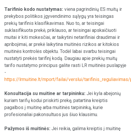
Tarifinio kodo nustatymas:
viena pagrindinių ES muitų ir
prekybos politikos įgyvendinimo sąlygų yra teisingas
prekių tarifinis klasifikavimas. Nuo to, ar teisingai
suklasifikuota prekė, priklauso, ar teisingai apskaičiuoti
muitai ir kiti mokesčiai, ar taikytini netarifiniai draudimai ir
apribojimai, ar prekė laikytina muitinės rizikos ar kitokios
muitinės kontrolės objektu. Todėl labai svarbu teisingai
nustatyti prekės tarifinį kodą. Daugiau apie prekių muitų
tarifo nustatymo principus galite rasti LR muitinės puslapyje
-
https://lrmuitine.lt/mport/failai/verslui/tarifinis_reguliavim
Konsultacija su muitine ar tarpininku:
Jei kyla abejonių
kuriam tarifų kodui priskirti prekę, patartina kreiptis
pagalbos į muitinę arba muitinės tarpininką, kurie
profesionaliai pakonsultuos jus šiuo klausimu.
Pažymos iš muitinės:
Jei reikia, galima kreiptis į muitinę