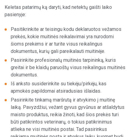
Keletas patarimų ką daryti, kad netektų gaišti laiko
pasienyje:
Pasitikrinkite ar teisingu kodu deklaruotos vežamos
prekės, kokie muitinės reikalavimai yra nurodomi
šioms prekėms ir ar turite visus reikalingus
dokumentus, kurių gali pareikalauti muitinėje.
Pasirinkite profesionalų muitinės tarpininką, kuris
greitai ir be klaidų paruoštų visus reikalingus muitinės
dokumentus.
Iš anksto susiderinkite su tiekėju/pirkėju, kas
apmokės papildomai atsiradusias išlaidas.
Pasirinkite tinkamą maršrutą ir atvykimo į muitinę
laiką. Pavyzdžiui, vežant gyvus gyvūnus ar atšaldytus
maisto produktus, reikia žinoti, kad šios prekės turi
būti patikrintos veterinarų, o tokius patikrinimus
atlieka ne visi muitinės postai. Tad pasirinkus
reikiamą muitinės postą ir atvykus laiku, kuomet budi