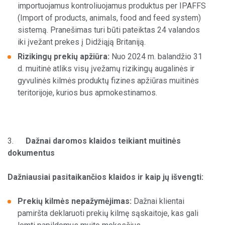
importuojamus kontroliuojamus produktus per IPAFFS
(Import of products, animals, food and feed system)
sistemą. Pranešimas turi būti pateiktas 24 valandos
iki įvežant prekes į Didžiąją Britaniją.
Rizikingų prekių apžiūra:
Nuo 2024 m. balandžio 31
d. muitinė atliks visų įvežamų rizikingų augalinės ir
gyvulinės kilmės produktų fizines apžiūras muitinės
teritorijoje, kurios bus apmokestinamos.
3.
Dažnai daromos klaidos teikiant muitinės
dokumentus
Dažniausiai pasitaikančios klaidos ir kaip jų išvengti:
Prekių kilmės nepažymėjimas:
Dažnai klientai
pamiršta deklaruoti prekių kilmę sąskaitoje, kas gali