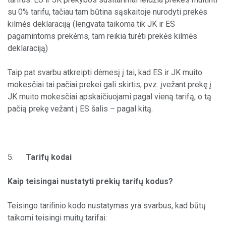
su 0% tarifu, tačiau tam būtina sąskaitoje nurodyti prekės
kilmės deklaraciją (lengvata taikoma tik JK ir ES
pagamintoms prekėms, tam reikia turėti prekės kilmės
deklaraciją)
Taip pat svarbu atkreipti dėmesį į tai, kad ES ir JK muito
mokesčiai tai pačiai prekei gali skirtis, pvz. įvežant prekę į
JK muito mokesčiai apskaičiuojami pagal vieną tarifą, o tą
pačią prekę vežant į ES šalis – pagal kitą.
5.
Tarifų kodai
Kaip teisingai nustatyti prekių tarifų kodus?
Teisingo tarifinio kodo nustatymas yra svarbus, kad būtų
taikomi teisingi muitų tarifai: