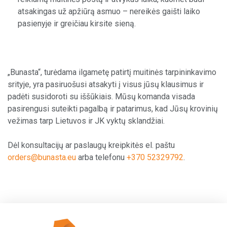
atsakingas už apžiūrą asmuo – nereikės gaišti laiko
pasienyje ir greičiau kirsite sieną.
„Bunasta“, turėdama ilgametę patirtį muitinės tarpininkavimo
srityje, yra pasiruošusi atsakyti į visus jūsų klausimus ir
padėti susidoroti su iššūkiais. Mūsų komanda visada
pasirengusi suteikti pagalbą ir patarimus, kad Jūsų krovinių
vežimas tarp Lietuvos ir JK vyktų sklandžiai.
Dėl konsultacijų ar paslaugų kreipkitės el. paštu
orders@bunasta.eu
arba telefonu
+370 52329792
.