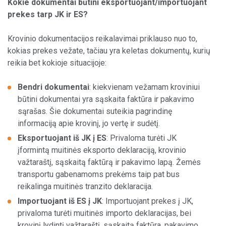
Kokie dokumentai būtini eksportuojant/importuojant
prekes tarp JK ir ES?
Krovinio dokumentacijos reikalavimai priklauso nuo to,
kokias prekes vežate, tačiau yra keletas dokumentų, kurių
reikia bet kokioje situacijoje:
Bendri dokumentai
: kiekvienam vežamam kroviniui
būtini dokumentai yra sąskaita faktūra ir pakavimo
sąrašas. Šie dokumentai suteikia pagrindinę
informaciją apie krovinį, jo vertę ir sudėtį.
Eksportuojant iš JK į ES
: Privaloma turėti JK
įformintą muitinės eksporto deklaraciją, krovinio
važtaraštį, sąskaitą faktūrą ir pakavimo lapą. Žemės
transportu gabenamoms prekėms taip pat bus
reikalinga muitinės tranzito deklaracija.
Importuojant iš ES į JK
: Importuojant prekes į JK,
privaloma turėti muitinės importo deklaracijas, bei
krovinį lydintį važtaraštį, sąskaitą faktūra, pakavimo