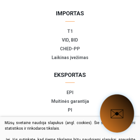
IMPORTAS
T1
VID, BID
CHED-PP
Laikinas įvežimas
EKSPORTAS
EPI
Muitinės garantija
📬
PI
ETD
Mūsų svetainė naudoja slapukus (angl. cookies). Šie slapukai naudojami
TIR-EPD
statistikos ir rinkodaros tikslais.
Eksporto deklaracija
Jei Jūs sutinkate, kad šiems tikslams būtų naudojami slapukai, spauskite