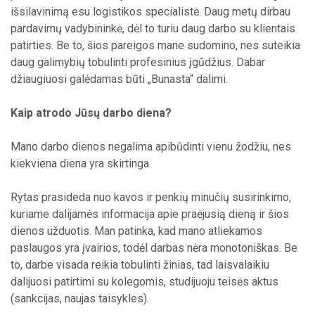
išsilavinimą esu logistikos specialistė. Daug metų dirbau
pardavimų vadybininkė, dėl to turiu daug darbo su klientais
patirties. Be to, šios pareigos mane sudomino, nes suteikia
daug galimybių tobulinti profesinius įgūdžius. Dabar
džiaugiuosi galėdamas būti „Bunasta“ dalimi.
Kaip atrodo Jūsų darbo diena?
Mano darbo dienos negalima apibūdinti vienu žodžiu, nes
kiekviena diena yra skirtinga.
Rytas prasideda nuo kavos ir penkių minučių susirinkimo,
kuriame dalijamės informacija apie praėjusią dieną ir šios
dienos užduotis. Man patinka, kad mano atliekamos
paslaugos yra įvairios, todėl darbas nėra monotoniškas. Be
to, darbe visada reikia tobulinti žinias, tad laisvalaikiu
dalijuosi patirtimi su kolegomis, studijuoju teisės aktus
(sankcijas, naujas taisykles).