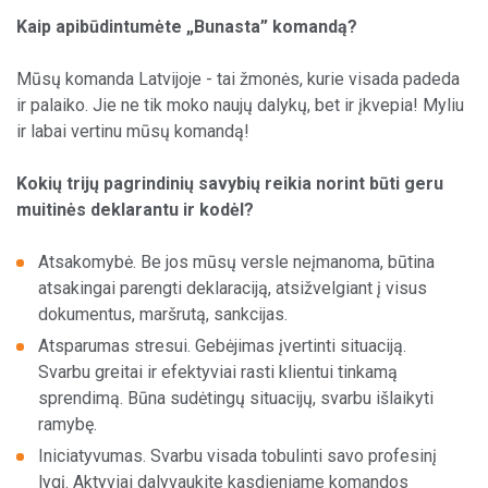
Kaip apibūdintumėte
„
Bunasta” komandą?
Mūsų komanda Latvijoje - tai žmonės, kurie visada padeda
ir palaiko. Jie ne tik moko naujų dalykų, bet ir įkvepia! Myliu
ir labai vertinu mūsų komandą!
Kokių trijų pagrindinių savybių reikia norint būti geru
muitinės deklarantu ir kodėl?
Atsakomybė. Be jos mūsų versle neįmanoma, būtina
atsakingai parengti deklaraciją, atsižvelgiant į visus
dokumentus, maršrutą, sankcijas.
Atsparumas stresui. Gebėjimas įvertinti situaciją.
Svarbu greitai ir efektyviai rasti klientui tinkamą
sprendimą. Būna sudėtingų situacijų, svarbu išlaikyti
ramybę.
Iniciatyvumas. Svarbu visada tobulinti savo profesinį
lygį. Aktyviai dalyvaukite kasdieniame komandos