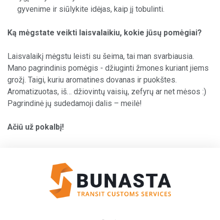
gyvenime ir siūlykite idėjas, kaip jį tobulinti.
Ką mėgstate veikti laisvalaikiu, kokie jūsų pomėgiai?
Laisvalaikį mėgstu leisti su šeima, tai man svarbiausia.
Mano pagrindinis pomėgis - džiuginti žmones kuriant jiems
grožį. Taigi, kuriu aromatines dovanas ir puokštes.
Aromatizuotas, iš… džiovintų vaisių, zefyrų ar net mėsos :)
Pagrindinė jų sudedamoji dalis – meilė!
Ačiū už pokalbį!