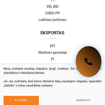
VID, BID
CHED-PP
Laikinas įvežimas
EKSPORTAS
EPI
Muitinės garantija
📞
PI
ETD
Mūsų svetainė naudoja slapukus (angl. cookies). Šie slapukai naudojami
TIR-EPD
statistikos ir rinkodaros tikslais.
Eksporto deklaracija
Jei Jūs sutinkate, kad šiems tikslams būtų naudojami slapukai, spauskite
„Sutinku“ ir toliau naudokitės svetaine.
© 2024 Visos teisės saugomos
Duomenų apsauga
SUTINKU
PARINKTYS
Sprendimas:
Texus