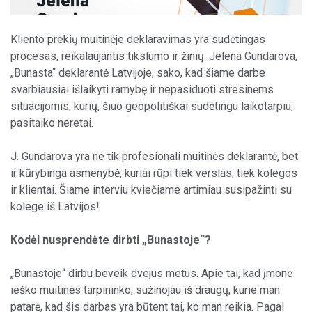
Kliento prekių muitinėje deklaravimas yra sudėtingas
procesas, reikalaujantis tikslumo ir žinių. Jelena Gundarova,
„Bunasta“ deklarantė Latvijoje, sako, kad šiame darbe
svarbiausiai išlaikyti ramybę ir nepasiduoti stresinėms
situacijomis, kurių, šiuo geopolitiškai sudėtingu laikotarpiu,
pasitaiko neretai.
J. Gundarova yra ne tik profesionali muitinės deklarantė, bet
ir kūrybinga asmenybė, kuriai rūpi tiek verslas, tiek kolegos
ir klientai. Šiame interviu kviečiame artimiau susipažinti su
kolege iš Latvijos!
Kodėl nusprendėte dirbti „Bunastoje“?
„Bunastoje“ dirbu beveik dvejus metus. Apie tai, kad įmonė
ieško muitinės tarpininko, sužinojau iš draugų, kurie man
patarė, kad šis darbas yra būtent tai, ko man reikia. Pagal