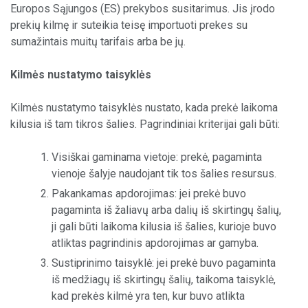
Europos Sąjungos (ES) prekybos susitarimus. Jis įrodo
prekių kilmę ir suteikia teisę importuoti prekes su
sumažintais muitų tarifais arba be jų.
Kilmės nustatymo taisyklės
Kilmės nustatymo taisyklės nustato, kada prekė laikoma
kilusia iš tam tikros šalies. Pagrindiniai kriterijai gali būti:
Visiškai gaminama vietoje: prekė, pagaminta
vienoje šalyje naudojant tik tos šalies resursus.
Pakankamas apdorojimas: jei prekė buvo
pagaminta iš žaliavų arba dalių iš skirtingų šalių,
ji gali būti laikoma kilusia iš šalies, kurioje buvo
atliktas pagrindinis apdorojimas ar gamyba.
Sustiprinimo taisyklė: jei prekė buvo pagaminta
iš medžiagų iš skirtingų šalių, taikoma taisyklė,
kad prekės kilmė yra ten, kur buvo atlikta