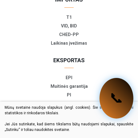
T1
VID, BID
CHED-PP
Laikinas įvežimas
EKSPORTAS
EPI
Muitinės garantija
📩
PI
ETD
Mūsų svetainė naudoja slapukus (angl. cookies). Šie slapukai naudojami
TIR-EPD
statistikos ir rinkodaros tikslais.
Eksporto deklaracija
Jei Jūs sutinkate, kad šiems tikslams būtų naudojami slapukai, spauskite
„Sutinku“ ir toliau naudokitės svetaine.