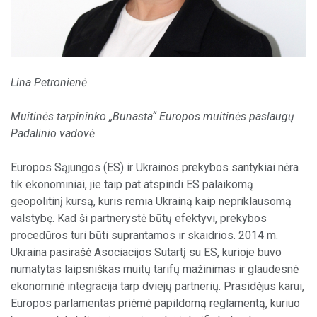
Lina Petronienė
Muitinės tarpininko „Bunasta“ Europos muitinės paslaugų
Padalinio vadovė
Europos Sąjungos (ES) ir Ukrainos prekybos santykiai nėra
tik ekonominiai, jie taip pat atspindi ES palaikomą
geopolitinį kursą, kuris remia Ukrainą kaip nepriklausomą
valstybę. Kad ši partnerystė būtų efektyvi, prekybos
procedūros turi būti suprantamos ir skaidrios. 2014 m.
Ukraina pasirašė Asociacijos Sutartį su ES, kurioje buvo
numatytas laipsniškas muitų tarifų mažinimas ir glaudesnė
ekonominė integracija tarp dviejų partnerių. Prasidėjus karui,
Europos parlamentas priėmė papildomą reglamentą, kuriuo