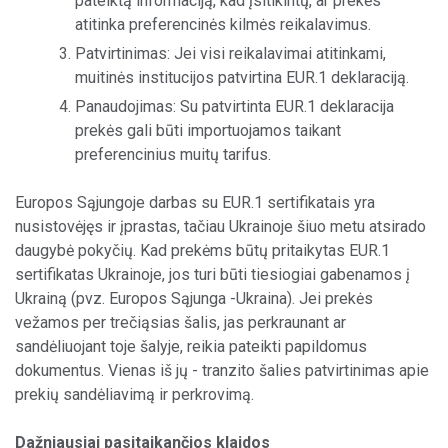
pateiktą informaciją, kad įsitikintų, ar prekės
atitinka preferencinės kilmės reikalavimus.
Patvirtinimas: Jei visi reikalavimai atitinkami,
muitinės institucijos patvirtina EUR.1 deklaraciją.
Panaudojimas: Su patvirtinta EUR.1 deklaracija
prekės gali būti importuojamos taikant
preferencinius muitų tarifus.
Europos Sąjungoje darbas su EUR.1 sertifikatais yra
nusistovėjęs ir įprastas, tačiau Ukrainoje šiuo metu atsirado
daugybė pokyčių. Kad prekėms būtų pritaikytas EUR.1
sertifikatas Ukrainoje, jos turi būti tiesiogiai gabenamos į
Ukrainą (pvz. Europos Sąjunga -Ukraina). Jei prekės
vežamos per trečiąsias šalis, jas perkraunant ar
sandėliuojant toje šalyje, reikia pateikti papildomus
dokumentus. Vienas iš jų - tranzito šalies patvirtinimas apie
prekių sandėliavimą ir perkrovimą.
Dažniausiai pasitaikančios klaidos