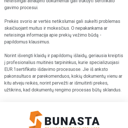
neteisingai atnaujinti dokumentai gali trukdyti sertifikato
gavimo procesui.
Prekės svorio ar vertės netikslumai gali sukelti problemas
skaičiuojant muitus ir mokesčius. O nepakankama ar
neteisinga informacija apie prekių vežimo būdą -
papildomus klausimus.
Norint išvengti klaidų ir papildomų išlaidų, geriausia kreiptis
į profesionalius muitinės tarpininkus, kurie specializuojasi
EUR.1sertifikato išdavimo procesuose. Jie iš anksto
pakonsultuos ar parekomenduos, kokių dokumentų vienu ar
kitu atveju reikės, norint pervežti ar išmuitinti prekes,
užtikrins, kad dokumentų rengimo procesas būtų sklandus.