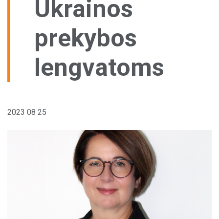
Ukrainos
Pagal šalį
Sandėliavimo paslaugos
prekybos
Aptarnavimo centrai
Vilkikų stovėjimo aikštelės
lengvatoms
Kitos paslaugos
2023 08 25