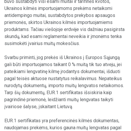
buvo sustabdyti visi esami muitai ir tarifinės kvotos,
Ukrainos kilmės importuojamoms prekėms netaikomi
antidempingo muitai, sustabdytos prekybos apsaugos
priemonės, skirtos Ukrainos kilmės importuojamiems
produktams. Tačiau viešojoje erdvėje vis dažniau pasigirsta
skundų, kad esami reglamentai neveikia ir įmonėms tenka
susimokėti įvairius muitų mokesčius.
Svarbu priminti, jog prekės iš Ukrainos į Europos Sąjungą
gali būti importuojamos taikant 0 % muitą tik tuo atveju, jei
pateikiami lengvatinę kilmę įrodantys dokumentai, išduoti
pagal teisės aktuose nustatytus reikalavimus. Nepateikus
nurodytų dokumentų, importo muitų lengvatos netaikomos.
Tarp šių dokumentų, EUR.1 sertifikatas išsiskiria kaip
pagrindinė priemonė, leidžianti muitų lengvatas taikyti
įvairiose šalyse, įskaitant Lietuvą.
EUR.1 sertifikatas yra preferencinės kilmės dokumentas,
naudojamas prekėms, kurios gauna muitų lengvatas pagal