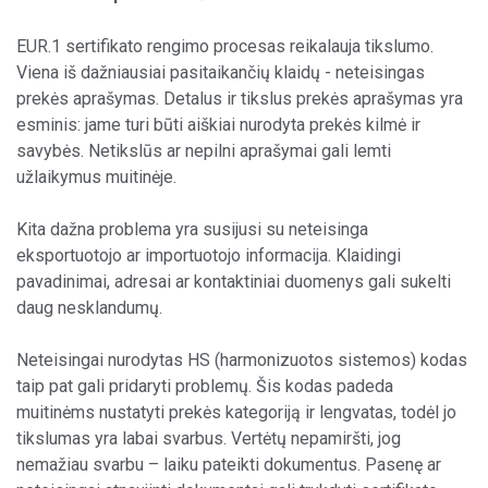
EUR.1 sertifikato rengimo procesas reikalauja tikslumo.
Viena iš dažniausiai pasitaikančių klaidų - neteisingas
prekės aprašymas. Detalus ir tikslus prekės aprašymas yra
esminis: jame turi būti aiškiai nurodyta prekės kilmė ir
savybės. Netikslūs ar nepilni aprašymai gali lemti
užlaikymus muitinėje.
Kita dažna problema yra susijusi su neteisinga
eksportuotojo ar importuotojo informacija. Klaidingi
pavadinimai, adresai ar kontaktiniai duomenys gali sukelti
daug nesklandumų.
Neteisingai nurodytas HS (harmonizuotos sistemos) kodas
taip pat gali pridaryti problemų. Šis kodas padeda
muitinėms nustatyti prekės kategoriją ir lengvatas, todėl jo
tikslumas yra labai svarbus. Vertėtų nepamiršti, jog
nemažiau svarbu – laiku pateikti dokumentus. Pasenę ar