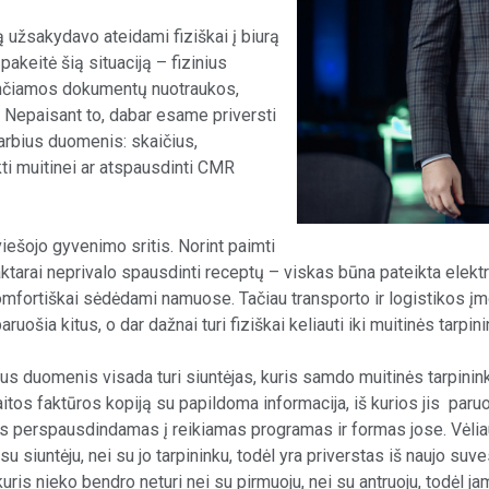
ą užsakydavo ateidami fiziškai į biurą
keitė šią situaciją – fizinius
iunčiamos dokumentų nuotraukos,
. Nepaisant to, dabar esame priversti
varbius duomenis: skaičius,
kti muitinei ar atspausdinti CMR
ešojo gyvenimo sritis. Norint paimti
aktarai neprivalo spausdinti receptų – viskas būna pateikta elektr
mfortiškai sėdėdami namuose. Tačiau transporto ir logistikos įmon
šia kitus, o dar dažnai turi fiziškai keliauti iki muitinės tarpinin
s duomenis visada turi siuntėjas, kuris samdo muitinės tarpininką
os faktūros kopiją su papildoma informacija, iš kurios jis paruoš
s perspausdindamas į reikiamas programas ir formas jose. Vėliau k
 su siuntėju, nei su jo tarpininku, todėl yra priverstas iš naujo su
uris nieko bendro neturi nei su pirmuoju, nei su antruoju, todėl j