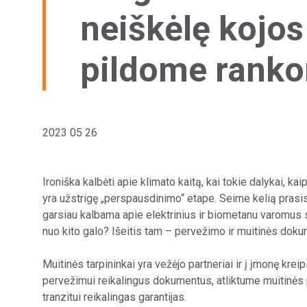
neiškėlę kojos
pildome rank
2023 05 26
Ironiška kalbėti apie klimato kaitą, kai tokie dalykai, ka
yra užstrigę „perspausdinimo“ etape. Seime kelią prasis
garsiau kalbama apie elektrinius ir biometanu varomus s
nuo kito galo? Išeitis tam – pervežimo ir muitinės doku
Muitinės tarpininkai yra vežėjo partneriai ir į įmonę kr
pervežimui reikalingus dokumentus, atliktume muitinės
tranzitui reikalingas garantijas.