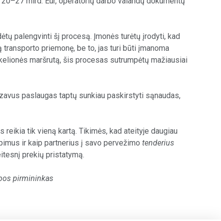
 20–27 mlrd. Eur, operatorių darbo valandų dokumentų
dėtų palengvinti šį procesą. Įmonės turėtų įrodyti, kad
transporto priemonę, be to, jas turi būti įmanoma
ių kelionės maršrutą, šis procesas sutrumpėtų mažiausiai
alizavus paslaugas taptų sunkiau paskirstyti sąnaudas,
reikia tik vieną kartą. Tikimės, kad ateityje daugiau
pimus ir kaip partnerius į savo pervežimo
tenderius
eitesnį prekių pristatymą.
dybos pirmininkas