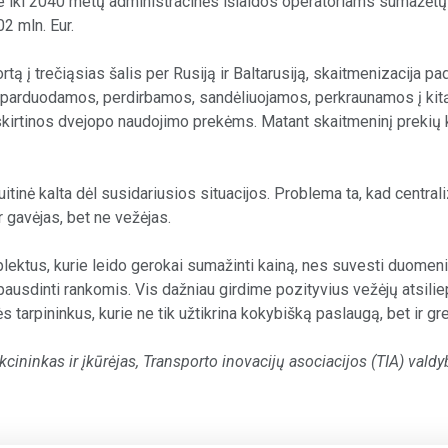
e iki 2040 metų administracinės išlaidos operatoriams sumažėtų
 mln. Eur.
ą į trečiąsias šalis per Rusiją ir Baltarusiją, skaitmenizacija pa
erparduodamos, perdirbamos, sandėliuojamos, perkraunamos į kitą 
a priskirtinos dvejopo naudojimo prekėms. Matant skaitmeninį prek
uitinė kalta dėl susidariusios situacijos. Problema ta, kad centr
 gavėjas, bet ne vežėjas.
ektus, kurie leido gerokai sumažinti kainą, nes suvesti duomenis 
ausdinti rankomis. Vis dažniau girdime pozityvius vežėjų atsilie
 tarpininkus, kurie ne tik užtikrina kokybišką paslaugą, bet ir gr
cininkas ir įkūrėjas, Transporto inovacijų asociacijos (TIA) val