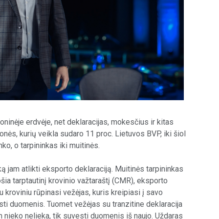
oninėje erdvėje, net deklaracijas, mokesčius ir kitas
ės, kurių veikla sudaro 11 proc. Lietuvos BVP, iki šiol
ko, o tarpininkas iki muitinės.
 jam atlikti eksporto deklaraciją. Muitinės tarpininkas
ia tarptautinį krovinio važtaraštį (CMR), eksporto
roviniu rūpinasi vežėjas, kuris kreipiasi į savo
vesti duomenis. Tuomet vežėjas su tranzitine deklaracija
am nieko nelieka, tik suvesti duomenis iš naujo. Uždaras