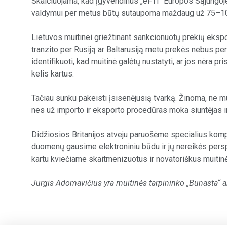
Skaičiuojama, kad įgyvendinus „eFTI“ Europos Sąjungoj
valdymui per metus būtų sutaupoma maždaug už 75–102
Lietuvos muitinei griežtinant sankcionuotų prekių eksport
tranzito per Rusiją ar Baltarusiją metu prekės nebus p
identifikuoti, kad muitinė galėtų nustatyti, ar jos nėr
kelis kartus.
Tačiau sunku pakeisti įsisenėjusią tvarką. Žinoma, ne m
nes už importo ir eksporto procedūras moka siuntėjas ir
Didžiosios Britanijos atveju paruošėme specialius kompl
duomenų gausime elektroniniu būdu ir jų nereikės persp
kartu kviečiame skaitmenizuotus ir novatoriškus muitinės
Jurgis Adomavičius yra muitinės tarpininko „Bunasta“ ak