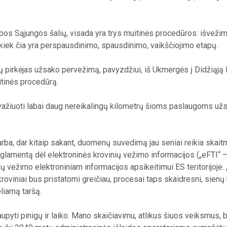
ropos Sąjungos šalių, visada yra trys muitinės procedūros: išvež
, kiek čia yra perspausdinimo, spausdinimo, vaikščiojimo etapų.
ų pirkėjas užsako pervežimą, pavyzdžiui, iš Ukmergės į Didžiąją B
uitinės procedūrą.
ažiuoti labai daug nereikalingų kilometrų šioms paslaugoms užsa
ba, dar kitaip sakant, duomenų suvedimą jau seniai reikia skaitm
glamentą dėl elektroninės krovinių vežimo informacijos („eFTI“ –
nių vežimo elektroniniam informacijos apsikeitimui ES teritorijoje
roviniai bus pristatomi greičiau, procesai taps skaidresni, sien
eliamą taršą.
pyti pinigų ir laiko. Mano skaičiavimu, atlikus šiuos veiksmus, 