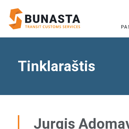
PA
Tinklaraštis
Jurgis Adomav