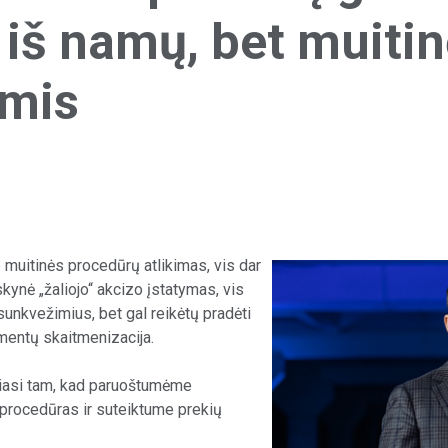
 iš namų, bet muiti
omis
ip muitinės procedūrų atlikimas, vis dar
kynė „žaliojo“ akcizo įstatymas, vis
unkvežimius, bet gal reikėtų pradėti
mentų skaitmenizacija.
eipiasi tam, kad paruoštumėme
 procedūras ir suteiktume prekių