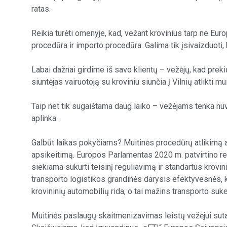
ratas.
Reikia turėti omenyje, kad, vežant krovinius tarp ne Eu
procedūra ir importo procedūra. Galima tik įsivaizduoti
Labai dažnai girdime iš savo klientų – vežėjų, kad preki
siuntėjas vairuotoją su kroviniu siunčia į Vilnių atlikti m
Taip net tik sugaištama daug laiko – vežėjams tenka nuv
aplinka.
Galbūt laikas pokyčiams? Muitinės procedūrų atlikimą ar
apsikeitimą. Europos Parlamentas 2020 m. patvirtino re
siekiama sukurti teisinį reguliavimą ir standartus krovi
transporto logistikos grandinės darysis efektyvesnės, k
krovininių automobilių rida, o tai mažins transporto suk
Muitinės paslaugų skaitmenizavimas leistų vežėjui sutau