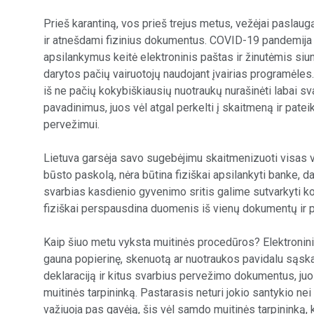
Prieš karantiną, vos prieš trejus metus, vežėjai paslaug
ir atnešdami fizinius dokumentus. COVID-19 pandemija pa
apsilankymus keitė elektroninis paštas ir žinutėmis s
darytos pačių vairuotojų naudojant įvairias programėles
iš ne pačių kokybiškiausių nuotraukų nurašinėti labai s
pavadinimus, juos vėl atgal perkelti į skaitmeną ir patei
pervežimui.
Lietuva garsėja savo sugebėjimu skaitmenizuoti visas vi
būsto paskolą, nėra būtina fiziškai apsilankyti banke, d
svarbias kasdienio gyvenimo sritis galime sutvarkyti ko
fiziškai perspausdina duomenis iš vienų dokumentų ir paruo
Kaip šiuo metu vyksta muitinės procedūros? Elektroniniu
gauna popierinę, skenuotą ar nuotraukos pavidalu sąskait
deklaraciją ir kitus svarbius pervežimo dokumentus, juo
muitinės tarpininką. Pastarasis neturi jokio santykio nei
važiuoja pas gavėją, šis vėl samdo muitinės tarpininką, k