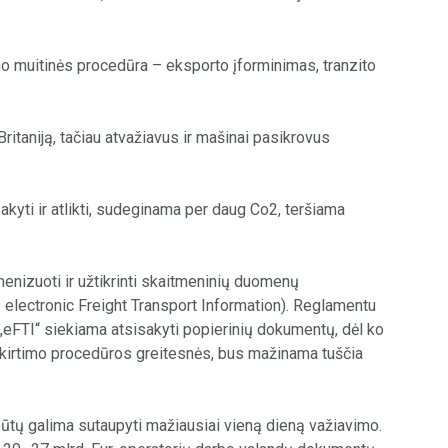
imo muitinės procedūra – eksporto įforminimas, tranzito
ritaniją, tačiau atvažiavus ir mašinai pasikrovus
kyti ir atlikti, sudeginama per daug Co2, teršiama
enizuoti ir užtikrinti skaitmeninių duomenų
 electronic Freight Transport Information). Reglamentu
. „eFTI“ siekiama atsisakyti popierinių dokumentų, dėl ko
ų kirtimo procedūros greitesnės, bus mažinama tuščia
būtų galima sutaupyti mažiausiai vieną dieną važiavimo.