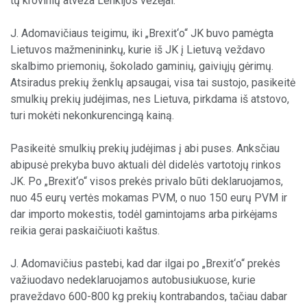
tų krovinių atveža Lenkijos vežėjai.
J. Adomavičiaus teigimu, iki „Brexit‘o“ JK buvo pamėgta
Lietuvos mažmenininkų, kurie iš JK į Lietuvą veždavo
skalbimo priemonių, šokolado gaminių, gaiviųjų gėrimų.
Atsiradus prekių ženklų apsaugai, visa tai sustojo, pasikeitė
smulkių prekių judėjimas, nes Lietuva, pirkdama iš atstovo,
turi mokėti nekonkurencingą kainą.
Pasikeitė smulkių prekių judėjimas į abi puses. Anksčiau
abipusė prekyba buvo aktuali dėl didelės vartotojų rinkos
JK. Po „Brexit‘o“ visos prekės privalo būti deklaruojamos,
nuo 45 eurų vertės mokamas PVM, o nuo 150 eurų PVM ir
dar importo mokestis, todėl gamintojams arba pirkėjams
reikia gerai paskaičiuoti kaštus.
J. Adomavičius pastebi, kad dar ilgai po „Brexit‘o“ prekės
važiuodavo nedeklaruojamos autobusiukuose, kurie
praveždavo 600-800 kg prekių kontrabandos, tačiau dabar