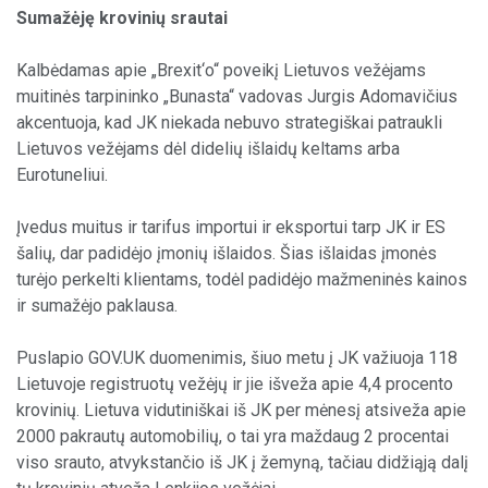
Sumažėję krovinių srautai
Kalbėdamas apie „Brexit‘o“ poveikį Lietuvos vežėjams
muitinės tarpininko „Bunasta“ vadovas Jurgis Adomavičius
akcentuoja, kad JK niekada nebuvo strategiškai patraukli
Lietuvos vežėjams dėl didelių išlaidų keltams arba
Eurotuneliui.
Įvedus muitus ir tarifus importui ir eksportui tarp JK ir ES
šalių, dar padidėjo įmonių išlaidos. Šias išlaidas įmonės
turėjo perkelti klientams, todėl padidėjo mažmeninės kainos
ir sumažėjo paklausa.
Puslapio GOV.UK duomenimis, šiuo metu į JK važiuoja 118
Lietuvoje registruotų vežėjų ir jie išveža apie 4,4 procento
krovinių. Lietuva vidutiniškai iš JK per mėnesį atsiveža apie
2000 pakrautų automobilių, o tai yra maždaug 2 procentai
viso srauto, atvykstančio iš JK į žemyną, tačiau didžiąją dalį