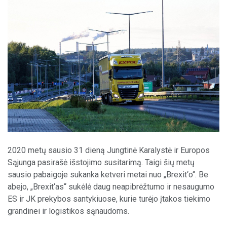
2020 metų sausio 31 dieną Jungtinė Karalystė ir Europos
Sąjunga pasirašė išstojimo susitarimą. Taigi šių metų
sausio pabaigoje sukanka ketveri metai nuo „Brexit‘o“. Be
abejo, „Brexit‘as“ sukėlė daug neapibrėžtumo ir nesaugumo
ES ir JK prekybos santykiuose, kurie turėjo įtakos tiekimo
grandinei ir logistikos sąnaudoms.