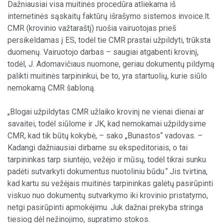
Dažniausiai visa muitinės procedūra atliekama iš
internetinės sąskaitų faktūrų išrašymo sistemos invoice.lt.
CMR (krovinio važtaraštį) ruošia vairuotojas prieš
persikeldamas į ES, todėl tie CMR prastai užpildyti, trūksta
duomenų. Vairuotojo darbas – saugiai atgabenti krovinį,
todėl, J. Adomavičiaus nuomone, geriau dokumentų pildymą
palikti muitinės tarpininkui, be to, yra startuolių, kurie siūlo
nemokamą CMR šabloną.
„Blogai užpildytas CMR užlaiko krovinį ne vienai dienai ar
savaitei, todėl siūlome ir JK, kad nemokamai užpildysime
CMR, kad tik būtų kokybė, – sako „Bunastos“ vadovas. –
Kadangi dažniausiai dirbame su ekspeditoriais, o tai
tarpininkas tarp siuntėjo, vežėjo ir mūsų, todėl tikrai sunku
padėti sutvarkyti dokumentus nuotoliniu būdu.“ Jis tvirtina,
kad kartu su vežėjais muitinės tarpininkas galėtų pasirūpinti
viskuo nuo dokumentų sutvarkymo iki krovinio pristatymo,
netgi pasirūpinti apmokėjimu. Juk dažnai prekyba stringa
tiesiog dėl nežinojimo, supratimo stokos.