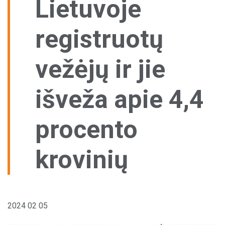
Lietuvoje
Pagal šalį
Sandėliavimo paslaugos
registruotų
Aptarnavimo centrai
Vilkikų stovėjimo aikštelės
vežėjų ir jie
Kitos paslaugos
išveža apie 4,4
procento
krovinių
2024 02 05