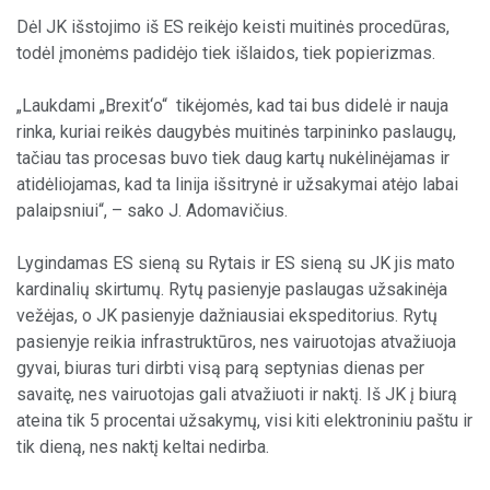
Dėl JK išstojimo iš ES reikėjo keisti muitinės procedūras,
todėl įmonėms padidėjo tiek išlaidos, tiek popierizmas.
„Laukdami „Brexit‘o“ tikėjomės, kad tai bus didelė ir nauja
rinka, kuriai reikės daugybės muitinės tarpininko paslaugų,
tačiau tas procesas buvo tiek daug kartų nukėlinėjamas ir
atidėliojamas, kad ta linija išsitrynė ir užsakymai atėjo labai
palaipsniui“, – sako J. Adomavičius.
Lygindamas ES sieną su Rytais ir ES sieną su JK jis mato
kardinalių skirtumų. Rytų pasienyje paslaugas užsakinėja
vežėjas, o JK pasienyje dažniausiai ekspeditorius. Rytų
pasienyje reikia infrastruktūros, nes vairuotojas atvažiuoja
gyvai, biuras turi dirbti visą parą septynias dienas per
savaitę, nes vairuotojas gali atvažiuoti ir naktį. Iš JK į biurą
ateina tik 5 procentai užsakymų, visi kiti elektroniniu paštu ir
tik dieną, nes naktį keltai nedirba.