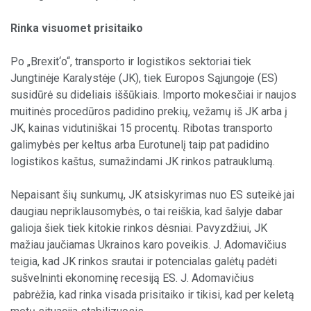
Rinka visuomet prisitaiko
Po „Brexit‘o“, transporto ir logistikos sektoriai tiek
Jungtinėje Karalystėje (JK), tiek Europos Sąjungoje (ES)
susidūrė su dideliais iššūkiais. Importo mokesčiai ir naujos
muitinės procedūros padidino prekių, vežamų iš JK arba į
JK, kainas vidutiniškai 15 procentų. Ribotas transporto
galimybės per keltus arba Eurotunelį taip pat padidino
logistikos kaštus, sumažindami JK rinkos patrauklumą.
Nepaisant šių sunkumų, JK atsiskyrimas nuo ES suteikė jai
daugiau nepriklausomybės, o tai reiškia, kad šalyje dabar
galioja šiek tiek kitokie rinkos dėsniai. Pavyzdžiui, JK
mažiau jaučiamas Ukrainos karo poveikis. J. Adomavičius
teigia, kad JK rinkos srautai ir potencialas galėtų padėti
sušvelninti ekonominę recesiją ES. J. Adomavičius
pabrėžia, kad rinka visada prisitaiko ir tikisi, kad per keletą