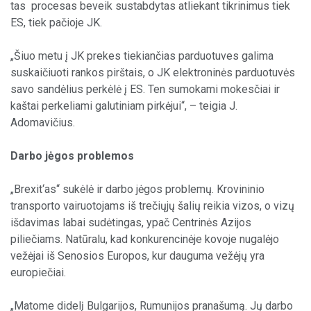
tas procesas beveik sustabdytas atliekant tikrinimus tiek
ES, tiek pačioje JK.
„Šiuo metu į JK prekes tiekiančias parduotuves galima
suskaičiuoti rankos pirštais, o JK elektroninės parduotuvės
savo sandėlius perkėlė į ES. Ten sumokami mokesčiai ir
kaštai perkeliami galutiniam pirkėjui“, – teigia J.
Adomavičius.
Darbo jėgos problemos
„Brexit‘as“ sukėlė ir darbo jėgos problemų. Krovininio
transporto vairuotojams iš trečiųjų šalių reikia vizos, o vizų
išdavimas labai sudėtingas, ypač Centrinės Azijos
piliečiams. Natūralu, kad konkurencinėje kovoje nugalėjo
vežėjai iš Senosios Europos, kur dauguma vežėjų yra
europiečiai.
„Matome didelį Bulgarijos, Rumunijos pranašumą. Jų darbo