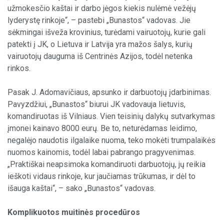
užmokesčio kaštai ir darbo jėgos kiekis nulėmė vežėjų
lyderystę rinkoje“, – pastebi „Bunastos“ vadovas. Jie
sėkmingai išveža krovinius, turėdami vairuotojų, kurie gali
patekti į JK, o Lietuva ir Latvija yra mažos šalys, kurių
vairuotojų dauguma iš Centrinės Azijos, todėl netenka
rinkos.
Pasak J. Adomavičiaus, apsunko ir darbuotojų įdarbinimas.
Pavyzdžiui, „Bunastos“ biurui JK vadovauja lietuvis,
komandiruotas iš Vilniaus. Vien teisinių dalykų sutvarkymas
įmonei kainavo 8000 eurų. Be to, neturėdamas leidimo,
negalėjo naudotis ilgalaike nuoma, teko mokėti trumpalaikės
nuomos kainomis, todėl labai pabrango pragyvenimas.
„Praktiškai neapsimoka komandiruoti darbuotojų, jų reikia
ieškoti vidaus rinkoje, kur jaučiamas trūkumas, ir dėl to
išauga kaštai“, – sako „Bunastos“ vadovas.
Komplikuotos muitinės procedūros