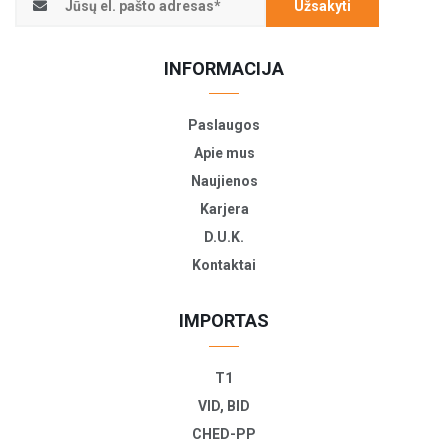
Užsakyti
INFORMACIJA
Paslaugos
Apie mus
Naujienos
Karjera
D.U.K.
Kontaktai
IMPORTAS
T1
VID, BID
CHED-PP