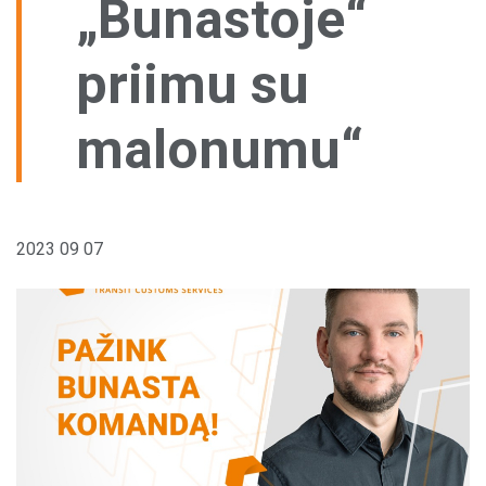
„Bunastoje“
Pagal šalį
Sandėliavimo paslaugos
priimu su
Aptarnavimo centrai
Vilkikų stovėjimo aikštelės
malonumu“
Kitos paslaugos
2023 09 07