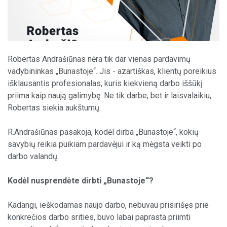
Robertas Andrašiūnas nėra tik dar vienas pardavimų
vadybininkas „Bunastoje“. Jis - azartiškas, klientų poreikius
išklausantis profesionalas, kuris kiekvieną darbo iššūkį
priima kaip naują galimybę. Ne tik darbe, bet ir laisvalaikiu,
Robertas siekia aukštumų.
R.Andrašiūnas pasakoja, kodėl dirba „Bunastoje“, kokių
savybių reikia puikiam pardavėjui ir ką mėgsta veikti po
darbo valandų.
Kodėl nusprendėte dirbti „Bunastoje“?
Kadangi, ieškodamas naujo darbo, nebuvau prisirišęs prie
konkrečios darbo srities, buvo labai paprasta priimti