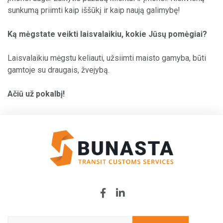
sunkumą priimti kaip iššūkį ir kaip naują galimybę!
Ką mėgstate veikti laisvalaikiu, kokie Jūsų pomėgiai?
Laisvalaikiu mėgstu keliauti, užsiimti maisto gamyba, būti
gamtoje su draugais, žvejybą.
Ačiū už pokalbį!