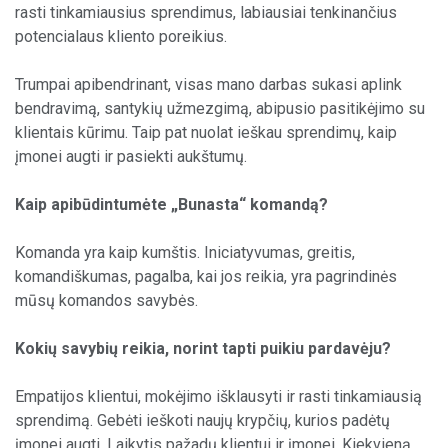
rasti tinkamiausius sprendimus, labiausiai tenkinančius
potencialaus kliento poreikius.
Trumpai apibendrinant, visas mano darbas sukasi aplink
bendravimą, santykių užmezgimą, abipusio pasitikėjimo su
klientais kūrimu. Taip pat nuolat ieškau sprendimų, kaip
įmonei augti ir pasiekti aukštumų.
Kaip apibūdintumėte „Bunasta“ komandą?
Komanda yra kaip kumštis. Iniciatyvumas, greitis,
komandiškumas, pagalba, kai jos reikia, yra pagrindinės
mūsų komandos savybės.
Kokių savybių reikia, norint tapti puikiu pardavėju?
Empatijos klientui, mokėjimo išklausyti ir rasti tinkamiausią
sprendimą. Gebėti ieškoti naujų krypčių, kurios padėtų
įmonei augti. Laikytis pažadų klientui ir įmonei. Kiekvieną