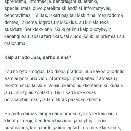
sprendimą. Informacija, bendraujant su atrankų
specialistais, buvo pateikta sklandžiai, informatyviai,
bendravimas – šiltas, iškart pajutau išskirtinai man rodomą
dėmesį. Žinoma, išgirdau ir iššūkius, su kuriais teks
susidurti. Bet kiekvieną iššūkį priimu kaip duotybę, ir,
kadangi esu labai azartiškas, tai šiuos iššūkius priėmiau su
malonumu.
Kaip atrodo Jūsų darbo diena?
Esu ne ryto žmogus, tad dieną pradedu nuo kavos puodelio.
Ramiai peržiūriu visą informaciją, perskaitau ir atsakau į
elektroninius laiškus. Vėliau skambinu klientams su kuriais
jau užmezgiau kontaktą. Tikiu, kad kiekvienas
perskambinimas yra tam tikras pažadas klientui.
Po pietų darbas tampa dar įdomesnis, nes ieškau naujų
klientų ir naujų bendradarbiavimo galimybių. Derinu
susitikimus, kurių metu galime aptarti rūpimus klausimus,