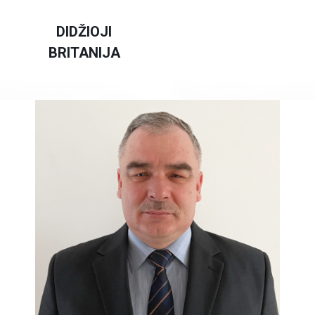
Sandėliavimo paslaugos
DIDŽIOJI
BRITANIJA
Vilkikų stovėjimo aikštelės
Naujam klientui
Kitos paslaugos
Pagal paslaugą
Pagal šalį
Aptarnavimo centrai