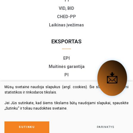
VID, BID
CHED-PP
Laikinas įvežimas
EKSPORTAS
EPI
Muitinės garantija
📩
PI
ETD
Mūsų svetainė naudoja slapukus (angl. cookies). Šie slapukai naudojami
TIR-EPD
statistikos ir rinkodaros tikslais.
Eksporto deklaracija
Jei Jūs sutinkate, kad šiems tikslams būtų naudojami slapukai, spauskite
„Sutinku“ ir toliau naudokitės svetaine.
© 2024 Visos teisės saugomos
Duomenų apsauga
SUTINKU
PARINKTYS
Sprendimas:
Texus