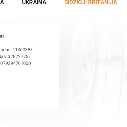
JA
UKRAINA
DIDŽIOJI BRITANIJA
ai
kodas: 11360383
as: 378227762
B079294761000