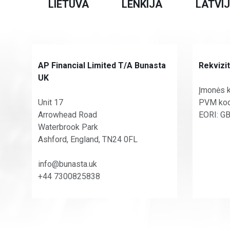
LIETUVA
LENKIJA
LATVI
AP Financial Limited T/A Bunasta
Rekvizit
UK
Įmonės 
Unit 17
PVM kod
Arrowhead Road
EORI: G
Waterbrook Park
Ashford, England, TN24 0FL
info@bunasta.uk
+44 7300825838