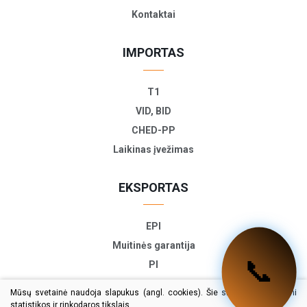
Kontaktai
IMPORTAS
T1
VID, BID
CHED-PP
Laikinas įvežimas
EKSPORTAS
EPI
Muitinės garantija
📞
PI
ETD
Mūsų svetainė naudoja slapukus (angl. cookies). Šie slapukai naudojami
TIR-EPD
statistikos ir rinkodaros tikslais.