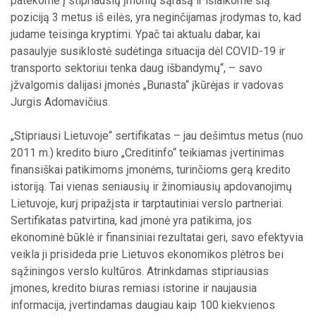
patekome į stipriausių įmonių sąrašą ir išlaikome šią
poziciją 3 metus iš eilės, yra neginčijamas įrodymas to, kad
judame teisinga kryptimi. Ypač tai aktualu dabar, kai
pasaulyje susiklostė sudėtinga situacija dėl COVID-19 ir
transporto sektoriui tenka daug išbandymų“, – savo
įžvalgomis dalijasi įmonės „Bunasta“ įkūrėjas ir vadovas
Jurgis Adomavičius.
„Stipriausi Lietuvoje“ sertifikatas – jau dešimtus metus (nuo
2011 m.) kredito biuro „Creditinfo“ teikiamas įvertinimas
finansiškai patikimoms įmonėms, turinčioms gerą kredito
istoriją. Tai vienas seniausių ir žinomiausių apdovanojimų
Lietuvoje, kurį pripažįsta ir tarptautiniai verslo partneriai.
Sertifikatas patvirtina, kad įmonė yra patikima, jos
ekonominė būklė ir finansiniai rezultatai geri, savo efektyvia
veikla ji prisideda prie Lietuvos ekonomikos plėtros bei
sąžiningos verslo kultūros. Atrinkdamas stipriausias
įmones, kredito biuras remiasi istorine ir naujausia
informacija, įvertindamas daugiau kaip 100 kiekvienos