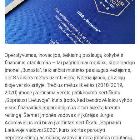
Operatyvumas, inovacijos, teikiamų paslaugų kokybė ir
finansinis stabilumas – tai pagrindiniai rodikliai, kurie padėjo
įmonei „Bunasta“, teikiančiai muitinės paslaugas vežėjams,
per 8 veiklos metus užimti vieną lyderiaujančių pozicijų
šioje verslo srityje. Trečius metus iš eilės (2018, 2019,
2020) įmonė įvertinama verslo patikimumo sertifikatu
„Stipriausi Lietuvoje“, kuris įrodo, kad bendrovė laiku vykdo
visus finansinius įsipareigojimus ir turi aukštą kredito
reitingą. Šiemet įmonės vadovas ir įkūrėjas Jurgis
Adomavičius irgi buvo įvertintas sertifikatu „Stipriausi
Lietuvoje vadovai 2020“, kuris skirtas parodyti
nepriekaištingą asmeninę vadovo ir gerą įmonės reputaciją,