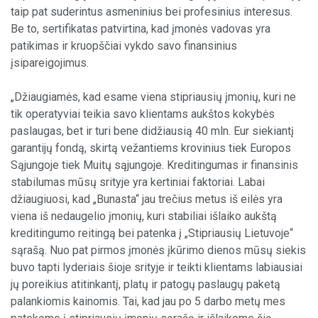
taip pat suderintus asmeninius bei profesinius interesus.
Be to, sertifikatas patvirtina, kad įmonės vadovas yra
patikimas ir kruopščiai vykdo savo finansinius
įsipareigojimus.
„Džiaugiamės, kad esame viena stipriausių įmonių, kuri ne
tik operatyviai teikia savo klientams aukštos kokybės
paslaugas, bet ir turi bene didžiausią 40 mln. Eur siekiantį
garantijų fondą, skirtą vežantiems krovinius tiek Europos
Sąjungoje tiek Muitų sąjungoje. Kreditingumas ir finansinis
stabilumas mūsų srityje yra kertiniai faktoriai. Labai
džiaugiuosi, kad „Bunasta“ jau trečius metus iš eilės yra
viena iš nedaugelio įmonių, kuri stabiliai išlaiko aukštą
kreditingumo reitingą bei patenka į „Stipriausių Lietuvoje“
sąrašą. Nuo pat pirmos įmonės įkūrimo dienos mūsų siekis
buvo tapti lyderiais šioje srityje ir teikti klientams labiausiai
jų poreikius atitinkantį, platų ir patogų paslaugų paketą
palankiomis kainomis. Tai, kad jau po 5 darbo metų mes