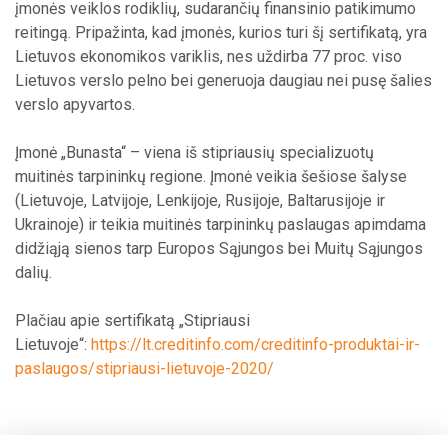
įmonės veiklos rodiklių, sudarančių finansinio patikimumo
reitingą. Pripažinta, kad įmonės, kurios turi šį sertifikatą, yra
Lietuvos ekonomikos variklis, nes uždirba 77 proc. viso
Lietuvos verslo pelno bei generuoja daugiau nei pusę šalies
verslo apyvartos.
Įmonė „Bunasta“ – viena iš stipriausių specializuotų
muitinės tarpininkų regione. Įmonė veikia šešiose šalyse
(Lietuvoje, Latvijoje, Lenkijoje, Rusijoje, Baltarusijoje ir
Ukrainoje) ir teikia muitinės tarpininkų paslaugas apimdama
didžiąją sienos tarp Europos Sąjungos bei Muitų Sąjungos
dalių.
Plačiau apie sertifikatą „Stipriausi
Lietuvoje“:
https://lt.creditinfo.com/creditinfo-produktai-ir-
paslaugos/stipriausi-lietuvoje-2020/