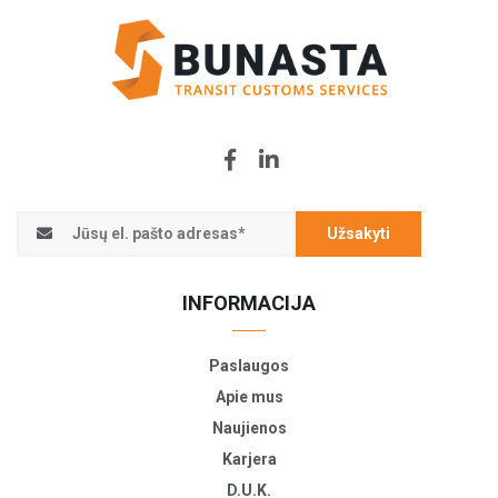
Užsakyti
INFORMACIJA
Paslaugos
Apie mus
Naujienos
Karjera
D.U.K.