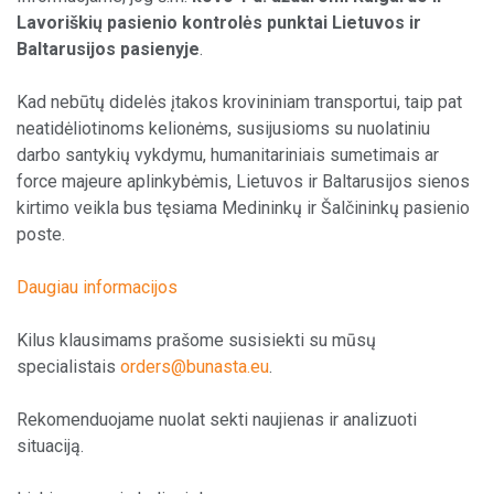
Lavoriškių pasienio kontrolės punktai Lietuvos ir
Baltarusijos pasienyje
.
Kad nebūtų didelės įtakos krovininiam transportui, taip pat
neatidėliotinoms kelionėms, susijusioms su nuolatiniu
darbo santykių vykdymu, humanitariniais sumetimais ar
force majeure aplinkybėmis, Lietuvos ir Baltarusijos sienos
kirtimo veikla bus tęsiama Medininkų ir Šalčininkų pasienio
poste.
Daugiau informacijos
Kilus klausimams prašome susisiekti su mūsų
specialistais
orders@bunasta.eu
.
Rekomenduojame nuolat sekti naujienas ir analizuoti
situaciją.