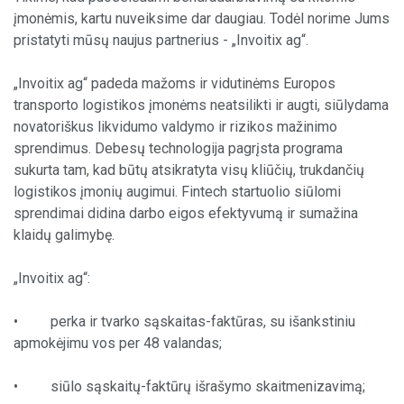
įmonėmis, kartu nuveiksime dar daugiau. Todėl norime Jums
pristatyti mūsų naujus partnerius - „Invoitix ag“.
„Invoitix ag“ padeda mažoms ir vidutinėms Europos
transporto logistikos įmonėms neatsilikti ir augti
,
siūlydama
novatoriškus likvidumo valdymo ir rizikos mažinimo
sprendimus. Debesų technologija pagrįsta programa
sukurta tam, kad būtų atsikratyta visų kliūčių, trukdančių
logistikos įmonių augimui. Fintech startuolio siūlomi
sprendimai didina darbo eigos efektyvumą ir sumažina
klaidų galimybę.
„Invoitix ag“:
• perka ir tvarko sąskaitas-faktūras, su išankstiniu
apmokėjimu vos per 48 valandas;
• siūlo sąskaitų-faktūrų išrašymo skaitmenizavimą;