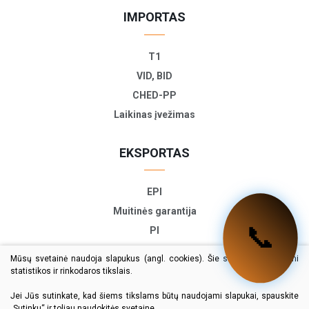
IMPORTAS
T1
VID, BID
CHED-PP
Laikinas įvežimas
EKSPORTAS
EPI
Muitinės garantija
📞
PI
ETD
Mūsų svetainė naudoja slapukus (angl. cookies). Šie slapukai naudojami
TIR-EPD
statistikos ir rinkodaros tikslais.
Eksporto deklaracija
Jei Jūs sutinkate, kad šiems tikslams būtų naudojami slapukai, spauskite
„Sutinku“ ir toliau naudokitės svetaine.