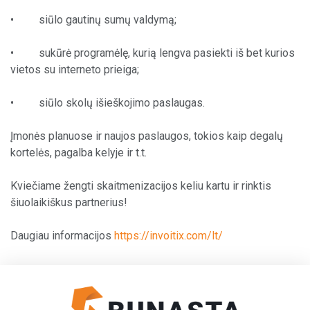
• siūlo gautinų sumų valdymą;
• sukūrė programėlę, kurią lengva pasiekti iš bet kurios
vietos su interneto prieiga;
• siūlo skolų išieškojimo paslaugas.
Įmonės planuose ir naujos paslaugos, tokiоs kaip degalų
kortelės, pagalba kelyje ir t.t.
Kviečiame žengti skaitmenizacijos keliu kartu ir rinktis
šiuolaikiškus partnerius!
Daugiau informacijos
https://invoitix.com/lt/