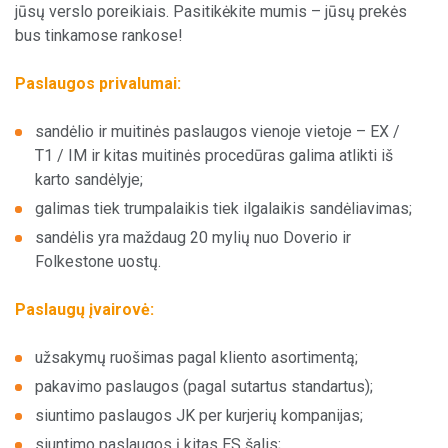
jūsų verslo poreikiais. Pasitikėkite mumis – jūsų prekės
Sandėliavimo paslaugos
bus tinkamose rankose!
Vilkikų stovėjimo aikštelės
Paslaugos privalumai:
Kitos paslaugos
sandėlio ir muitinės paslaugos vienoje vietoje – EX /
T1 / IM ir kitas muitinės procedūras galima atlikti iš
karto sandėlyje;
galimas tiek trumpalaikis tiek ilgalaikis sandėliavimas;
sandėlis yra maždaug 20 mylių nuo Doverio ir
Apie mus
Folkestone uostų.
Administracija
Paslaugų įvairovė:
ES projektai
užsakymų ruošimas pagal kliento asortimentą;
pakavimo paslaugos (pagal sutartus standartus);
siuntimo paslaugos JK per kurjerių kompanijas;
Naujam klientui
siuntimo paslaugos į kitas ES šalis;