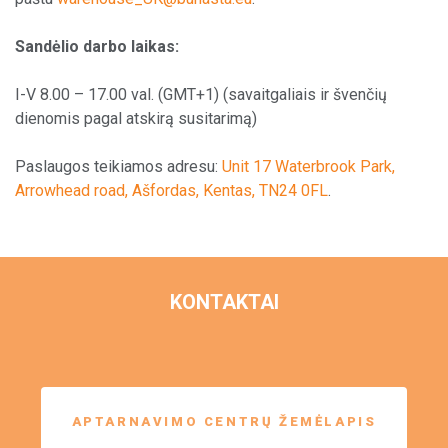
Sandėlio darbo laikas:
I-V 8.00 – 17.00 val. (GMT+1) (savaitgaliais ir švenčių
dienomis pagal atskirą susitarimą)
Paslaugos teikiamos adresu:
Unit 17 Waterbrook Park,
Arrowhead road, Ašfordas, Kentas, TN24 0FL
.
KONTAKTAI
APTARNAVIMO CENTRŲ ŽEMĖLAPIS