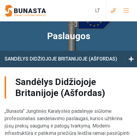
Paslaugos
Krovinių dokumentai į Didžiąją Britaniją
Krovinių dokumentai iš Didžiosios Britanijos į
SANDĖLYS DIDŽIOJOJE BRITANIJOJE (AŠFORDAS)
ES
SANDĖLYS LENKIJOJE (BALSTOGĖ)
Krovinių dokumentai į Eurazijos Muitų
Sandėlys Didžiojoje
Sąjungą
SANDĖLYS LENKIJOJE (TURŽINAS)
Britanijoje (Ašfordas)
Krovinių dokumentai iš Eurazijos Muitų
Sąjungos į ES
SANDĖLYS DIDŽIOJOJE BRITANIJOJE (AŠFORDAS)
„Bunasta“ Jungtinės Karalystės padalinyje siūlome
Krovinių dokumentai į Ukrainą
profesionalias sandėliavimo paslaugas, kurios užtikrina
jūsų prekių saugumą ir patogų tvarkymą. Moderni
Krovinių dokumentai iš Ukrainos į ES
infrastruktūra ir patikima priežiūra leidžia ramiai pasirūpinti