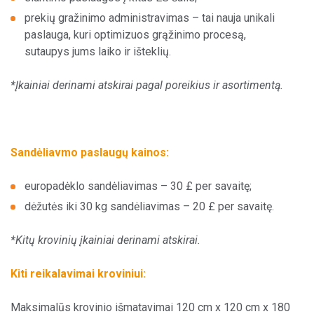
prekių gražinimo administravimas – tai nauja unikali
Pagal paslaugą
paslauga, kuri optimizuos grąžinimo procesą,
sutaupys jums laiko ir išteklių.
Pagal šalį
*Įkainiai derinami atskirai pagal poreikius ir asortimentą.
Aptarnavimo centrai
Sandėliavmo paslaugų kainos:
europadėklo sandėliavimas – 30 £ per savaitę;
dėžutės iki 30 kg sandėliavimas – 20 £ per savaitę.
*Kitų krovinių įkainiai derinami atskirai.
Kiti reikalavimai kroviniui:
Maksimalūs krovinio išmatavimai 120 cm x 120 cm x 180