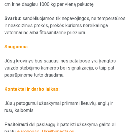
cm ir ne daugiau 1000 kg per vieną pakuotę.
Svarbu:
sandėliuojamos tik nepavojingos, ne temperatūros
ir neakcizinės prekės, prekės kurioms nereikalinga
veterinarinė arba fitosanitarinė priežiūra.
Saugumas:
Jūsų krovinys bus saugus, nes patalpose yra įrengtos
vaizdo stebėjimo kameros bei signalizacija, o taip pat
pasirūpinome turto draudimu.
Kontaktai ir darbo laikas:
Jūsų patogumui užsakymai priimami lietuvių, anglų ir
rusų kalbomis.
Pasiteirauti dėl paslaugų ir pateikti užsakymą galite el.
paštu
warehouse_UK@bunasta.eu
.