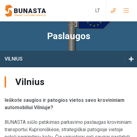
Paslaugos
Krovinių dokumentai į Didžiąją Britaniją
Krovinių dokumentai iš Didžiosios Britanijos į
VILNIUS
ES
BALSTOGĖ
Krovinių dokumentai į Eurazijos Muitų
Vilnius
Sąjungą
VILNIUS
Krovinių dokumentai iš Eurazijos Muitų
Ieškote saugios ir patogios vietos savo krovininiam
Sąjungos į ES
DAUGPILIS
automobiliui Vilniuje?
Krovinių dokumentai į Ukrainą
BUNASTA siūlo patikimas parkavimo paslaugas krovininiam
transportui Kuprioniškėse, strategiškai patogioje vietoje
Krovinių dokumentai iš Ukrainos į ES
netoli pagrindinių kelių. Čia vairuotojai gali saugiai pastatyti