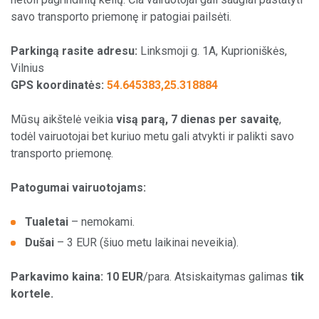
savo transporto priemonę ir patogiai pailsėti.
Sandėliavimo paslaugos
Parkingą rasite adresu:
Linksmoji g. 1A, Kuprioniškės,
Vilkikų stovėjimo aikštelės
Vilnius
GPS koordinatės:
54.645383,25.318884
Kitos paslaugos
Mūsų aikštelė veikia
visą parą, 7 dienas per savaitę
,
todėl vairuotojai bet kuriuo metu gali atvykti ir palikti savo
transporto priemonę.
Apie mus
Patogumai vairuotojams:
Administracija
Tualetai
– nemokami.
ES projektai
Dušai
– 3 EUR (šiuo metu laikinai neveikia).
Parkavimo kaina: 10 EUR
/para. Atsiskaitymas galimas
tik
kortele.
Naujam klientui