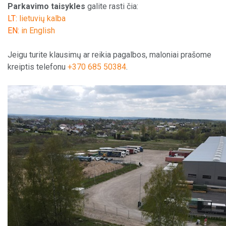
Parkavimo taisykles
galite rasti čia:
Pagal paslaugą
LT:
lietuvių kalba
EN:
in English
Pagal šalį
Jeigu turite klausimų ar reikia pagalbos, maloniai prašome
Aptarnavimo centrai
kreiptis telefonu
+370 685 50384
.