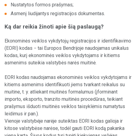
Nustatytos formos prašymas;
Sandėliavimo paslaugos
KIPIS
Asmenį liudijantys registracijos dokumentas.
Vilkikų stovėjimo aikštelės
IM
Ką dar reikia žinoti apie šią paslaugą?
Kitos paslaugos
Ekonominės veiklos vykdytojų registracijos ir identifikavimo
(EORI) kodas − tai Europos Bendrijoje naudojamas unikalus
kodas, kurį ekonominės veiklos vykdytojams ir kitiems
asmenims suteikia valstybės narės muitinė.
Apie mus
EORI kodas naudojamas ekonominės veiklos vykdytojams ir
kitiems asmenims identifikuoti jiems tvarkant reikalus su
Administracija
muitine, t. y. atliekant muitinės formalumus (įforminant
importo, eksporto, tranzito muitinės procedūras, teikiant
ES projektai
prašymus išduoti muitinės veiklos taisyklėmis numatytus
leidimus ir pan.).
Vienoje valstybėje narėje suteiktas EORI kodas galioja ir
kitose valstybėse narėse, todėl gauti EORI kodą pakanka
Naujam klientui
vieną kartą. Šiuos kodus turi turėti kiekvienas vežėjas,