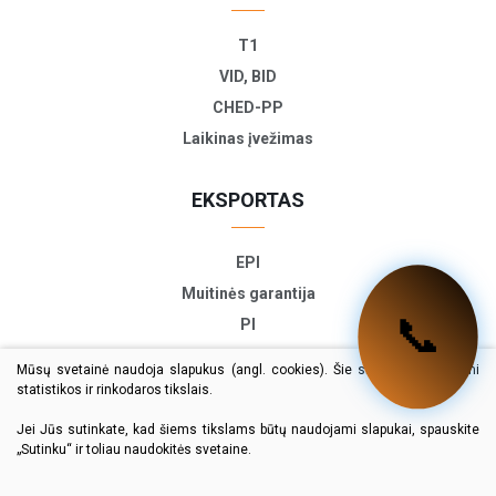
T1
VID, BID
CHED-PP
Laikinas įvežimas
EKSPORTAS
EPI
Muitinės garantija
📞
PI
ETD
Mūsų svetainė naudoja slapukus (angl. cookies). Šie slapukai naudojami
TIR-EPD
statistikos ir rinkodaros tikslais.
Eksporto deklaracija
Jei Jūs sutinkate, kad šiems tikslams būtų naudojami slapukai, spauskite
„Sutinku“ ir toliau naudokitės svetaine.
© 2024 Visos teisės saugomos