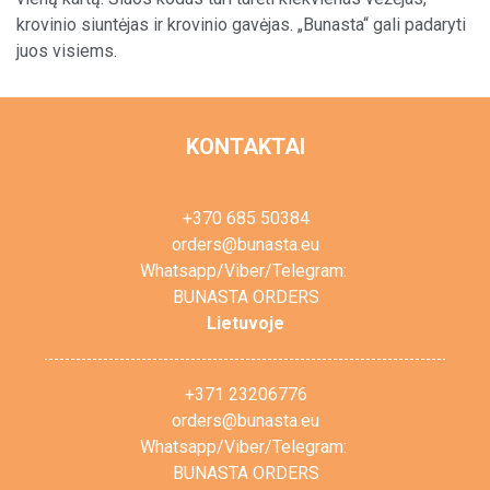
krovinio siuntėjas ir krovinio gavėjas. „Bunasta“ gali padaryti
Pagal paslaugą
juos visiems.
Pagal šalį
Aptarnavimo centrai
KONTAKTAI
+370 685 50384
orders@bunasta.eu
Whatsapp/Viber/Telegram:
BUNASTA ORDERS
Lietuvoje
+371 23206776
orders@bunasta.eu
Whatsapp/Viber/Telegram:
BUNASTA ORDERS