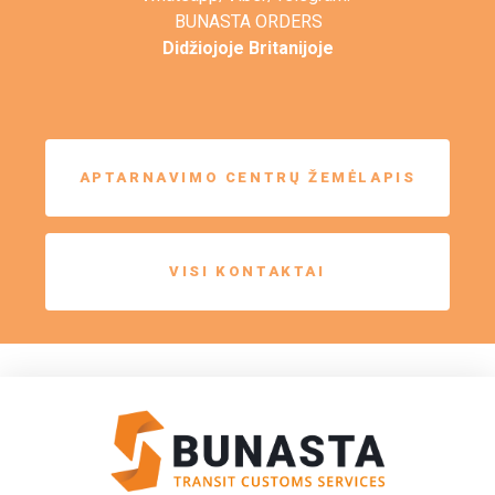
BUNASTA ORDERS
Didžiojoje Britanijoje
APTARNAVIMO CENTRŲ ŽEMĖLAPIS
VISI KONTAKTAI