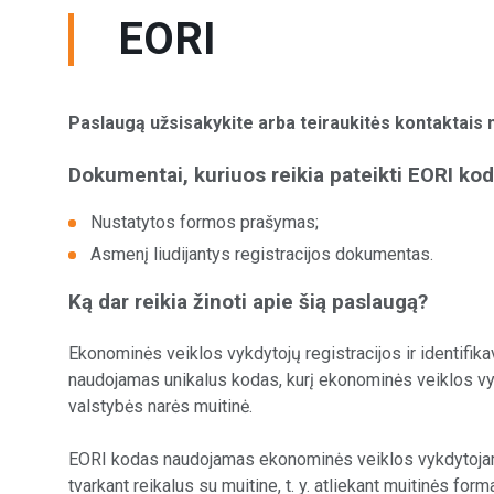
EORI
Paslaugą užsisakykite arba teiraukitės kontaktais 
Dokumentai, kuriuos reikia pateikti EORI kod
Nustatytos formos prašymas;
Asmenį liudijantys registracijos dokumentas.
Ką dar reikia žinoti apie šią paslaugą?
Ekonominės veiklos vykdytojų registracijos ir identifik
naudojamas unikalus kodas, kurį ekonominės veiklos v
valstybės narės muitinė.
EORI kodas naudojamas ekonominės veiklos vykdytojams
tvarkant reikalus su muitine, t. y. atliekant muitinės fo