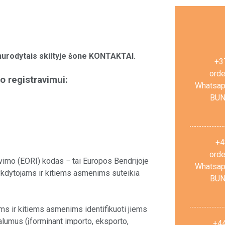
nurodytais skiltyje šone KONTAKTAI.
+3
ord
o registravimui:
Whatsap
BUN
+4
ord
avimo (EORI) kodas − tai Europos Bendrijoje
Whatsap
ykdytojams ir kitiems asmenims suteikia
BUN
 ir kitiems asmenims identifikuoti jiems
rmalumus (įforminant importo, eksporto,
+4