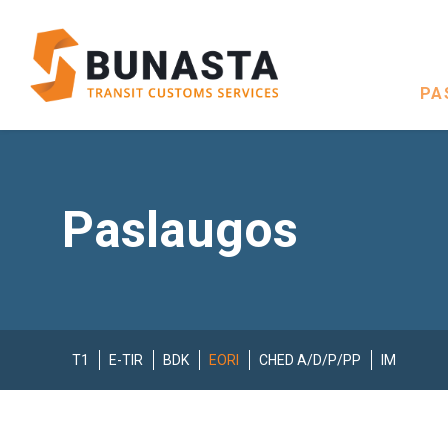
PA
Paslaugos
T1
E-TIR
BDK
EORI
CHED A/D/P/PP
IM