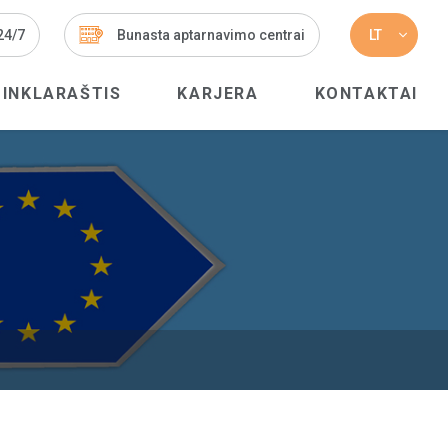
 24/7
Bunasta aptarnavimo centrai
LT
TINKLARAŠTIS
KARJERA
KONTAKTAI