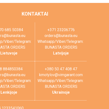
KONTAKTAI
70 685 50384
+371 23206776
ers@bunasta.eu
orders@bunasta.eu
p/Viber/Telegram:
Whatsapp/Viber/Telegram:
ASTA ORDERS
BUNASTA ORDERS
Lietuvoje
Latvijoje
8 884850384
+380 50 47 408 47
ers@bunasta.eu
kmotylov@vimgarant.com
p/Viber/Telegram:
Whatsapp/Viber/Telegram:
ASTA ORDERS
BUNASTA ORDERS
Lenkijoje
Ukrainoje
4 1233541060