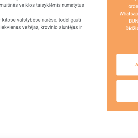
 muitinės veiklos taisyklėmis numatytus
ord
Whatsap
r kitose valstybėse narėse, todėl gauti
BUN
iekvienas vežėjas, krovinio siuntėjas ir
Didži