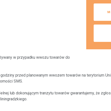
M
 używany w przypadku wwozu towarów do
 2 godziny przed planowanym wwozem towarów na terytorium Unii
adomości SMS.
elnej lub dokonującym tranzytu towarów gwarantujemy, że zgłosz
liningradzkiego.