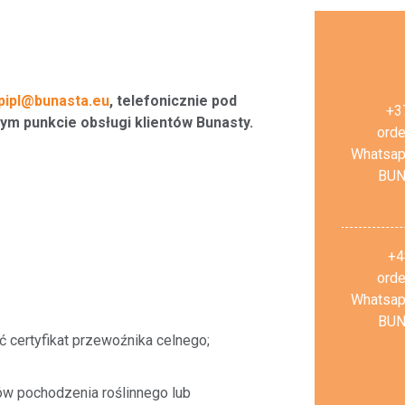
pipl@bunasta.eu
, telefonicznie pod
+3
zym punkcie obsługi klientów Bunasty.
ord
Whatsap
BUN
+4
ord
Whatsap
BUN
 certyfikat przewoźnika celnego;
ów pochodzenia roślinnego lub