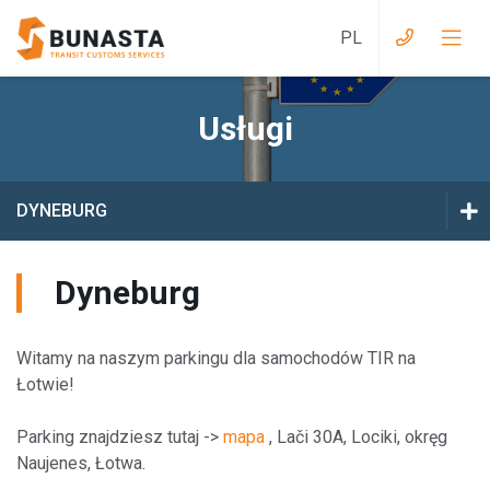
Usługi
Usługi przy wjeździe do Wielkiej Brytanii
Usługi z Wielkiej Brytanii do EU
DYNEBURG
Usługi przy wjeździe do EAEU
BIAŁYSTOK
Dyneburg
Usługi z EAEU do EU
VILNIUS
Usługi przy wjeździe na Ukrainę
Witamy na naszym parkingu dla samochodów TIR na
DYNEBURG
Łotwie!
Usługi z Ukrainy do EU
Parking znajdziesz tutaj ->
mapa
, Lači 30A, Lociki, okręg
Usługi magazynowe
Naujenes, Łotwa.