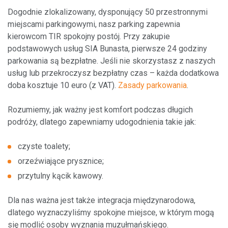
Parking TIR
Dogodnie zlokalizowany, dysponujący 50 przestronnymi
miejscami parkingowymi, nasz parking zapewnia
Inne usługi
kierowcom TIR spokojny postój. Przy zakupie
podstawowych usług SIA Bunasta, pierwsze 24 godziny
parkowania są bezpłatne. Jeśli nie skorzystasz z naszych
usług lub przekroczysz bezpłatny czas – każda dodatkowa
doba kosztuje 10 euro (z VAT).
Zasady parkowania
.
O nas
Rozumiemy, jak ważny jest komfort podczas długich
Administracja
podróży, dlatego zapewniamy udogodnienia takie jak:
Projekty unijne
czyste toalety;
orzeźwiające prysznice;
przytulny kącik kawowy.
Nowi klienci
Dla nas ważna jest także integracja międzynarodowa,
dlatego wyznaczyliśmy spokojne miejsce, w którym mogą
Według usługi
się modlić osoby wyznania muzułmańskiego.