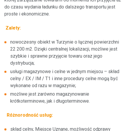
Parking TIR
do czasu wydania ładunku do dalszego transportu jest
proste i ekonomiczne.
Inne usługi
Zalety:
nowoczesny obiekt w Turzynie o łącznej powierzchni
22 200 m2. Dzięki centralnej lokalizacji, możliwe jest
O nas
szybkie i sprawne przyjęcie towaru oraz jego
dystrybucja;
Administracja
usługi magazynowe i celne w jednym miejscu – skład
celny / EX / IM / T1 i inne procedury celne mogą być
Projekty unijne
wykonane od razu w magazynie;
możliwe jest zarówno magazynowanie
krótkoterminowe, jak i długoterminowe.
Nowi klienci
Różnorodność usług:
Według usługi
skład celny, Miejsce Uznane, możliwość odprawy