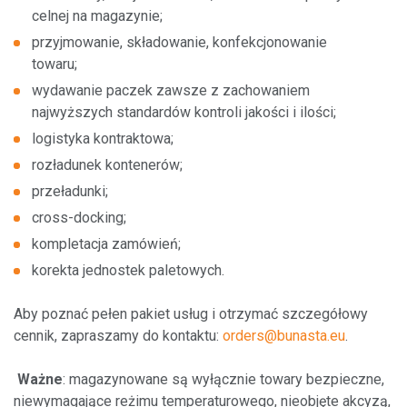
celnej na magazynie;
Według kraju
przyjmowanie, składowanie, konfekcjonowanie
towaru;
Punkty obsługi klientów
wydawanie paczek zawsze z zachowaniem
najwyższych standardów kontroli jakości i ilości;
logistyka kontraktowa;
rozładunek kontenerów;
przeładunki;
cross-docking;
kompletacja zamówień;
korekta jednostek paletowych.
Aby poznać pełen pakiet usług i otrzymać szczegółowy
cennik, zapraszamy do kontaktu:
orders@bunasta.eu
.
Ważne
: magazynowane są wyłącznie towary bezpieczne,
niewymagające reżimu temperaturowego, nieobjęte akcyzą,