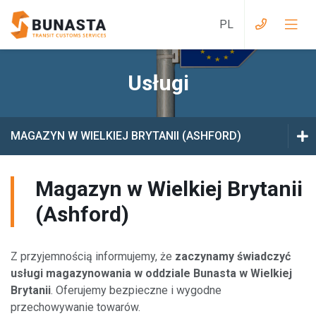
Usługi
Usługi przy wjeździe do Wielkiej Brytanii
Usługi z Wielkiej Brytanii do EU
MAGAZYN W WIELKIEJ BRYTANII (ASHFORD)
Usługi przy wjeździe do EAEU
MAGAZYN W POLSCE (BIAŁYSTOK)
Magazyn w Wielkiej Brytanii
Usługi z EAEU do EU
MAGAZYN W POLSCE (TURZYN)
(Ashford)
Usługi przy wjeździe na Ukrainę
MAGAZYN W WIELKIEJ BRYTANII (ASHFORD)
Z przyjemnością informujemy, że
zaczynamy świadczyć
Usługi z Ukrainy do EU
usługi magazynowania w oddziale Bunasta w Wielkiej
Brytanii
. Oferujemy bezpieczne i wygodne
Usługi magazynowe
przechowywanie towarów.