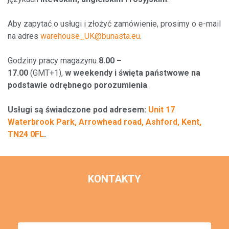
Aby zapytać o usługi i złożyć zamówienie, prosimy o e-mail
na adres
warehouse_UK@bunasta.eu
.
Godziny pracy magazynu
8.00 –
17.00
(GMT+1),
w weekendy i święta państwowe na
podstawie odrębnego porozumienia
.
Usługi są świadczone pod adresem:
Unit 17
Waterbrook Park, Arrowhead road, Ashford, Kent,
TN24 0FL
.
KONTAKTY