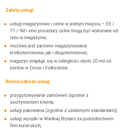
Parking TIR
Zalety usługi:
Inne usługi
usługi magazynowe i celne w jednym miejscu – EX /
T1 / IM i inne procedury celne mogą być wykonane od
razu w magazynie;
możliwe jest zarówno magazynowanie
krótkoterminowe, jak i długoterminowe;
O nas
magazyn znajduje się w odległości około 20 mil od
portów w Dover i Folkestone.
Administracja
Projekty unijne
Różnorodność usług:
przygotowywanie zamówień zgodnie z
asortymentem klienta;
Nowi klienci
usługi pakowania (zgodnie z ustalonymi standardami);
usługi wysyłki w Wielkiej Brytanii za pośrednictwem
Według usługi
firm kurierskich;