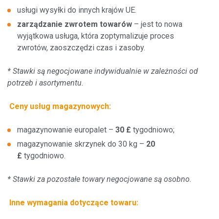
usługi wysyłki do innych krajów UE.
Według kraju
zarządzanie zwrotem towarów
– jest to nowa
wyjątkowa usługa, która zoptymalizuje proces
Punkty obsługi klientów
zwrotów, zaoszczędzi czas i zasoby.
* Stawki są negocjowane indywidualnie w zależności od
potrzeb i asortymentu.
Ceny usług magazynowych:
magazynowanie europalet –
30 £
tygodniowo;
magazynowanie skrzynek do 30 kg –
20
£
tygodniowo.
*
Stawki za pozostałe towary negocjowane są osobno.
Inne wymagania dotyczące towaru: