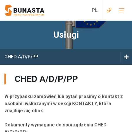
Usługi
Usługi przy wjeździe do Wielkiej Brytanii
Usługi z Wielkiej Brytanii do EU
CHED A/D/P/PP
Usługi przy wjeździe do EAEU
T1
CHED A/D/P/PP
Usługi z EAEU do EU
E-TIR
Usługi przy wjeździe na Ukrainę
W przypadku zamówień lub pytań prosimy o kontakt z
BDK
osobami wskazanymi w sekcji KONTAKTY, która
Usługi z Ukrainy do EU
znajduje się obok.
EORI
Usługi magazynowe
Dokumenty wymagane do sporządzenia CHED
CHED A/D/P/PP
A/D/P/PP: