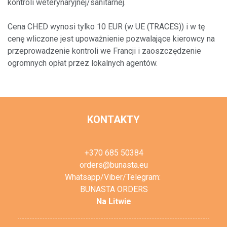
kontroli weterynaryjnej/sanitarnej.
Cena CHED wynosi tylko 10 EUR (w UE (TRACES)) i w tę
cenę wliczone jest upoważnienie pozwalające kierowcy na
przeprowadzenie kontroli we Francji i zaoszczędzenie
ogromnych opłat przez lokalnych agentów.
KONTAKTY
+370 685 50384
orders@bunasta.eu
Whatsapp/Viber/Telegram:
BUNASTA ORDERS
Na Litwie