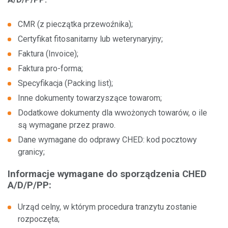
Parking TIR
IM
CMR (z pieczątka przewoźnika);
Inne usługi
Certyfikat fitosanitarny lub weterynaryjny;
Faktura (Invoice);
Faktura pro-forma;
Specyfikacja (Packing list);
O nas
Inne dokumenty towarzyszące towarom;
Dodatkowe dokumenty dla wwożonych towarów, o ile
Administracja
są wymagane przez prawo.
Dane wymagane do odprawy CHED: kod pocztowy
Projekty unijne
granicy;
Informacje wymagane do sporządzenia CHED
A/D/P/PP:
Nowi klienci
Urząd celny, w którym procedura tranzytu zostanie
Według usługi
rozpoczęta;