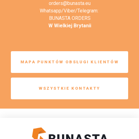
orders@bunasta.eu
Whatsapp/Viber/Telegram:
BUNASTA ORDERS
W Wielkiej Brytanii
MAPA PUNKTÓW OBSŁUGI KLIENTÓW
WSZYSTKIE KONTAKTY