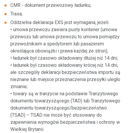
CMR - dokument przewozowy ładunku;
Parking TIR
EXS
Trasa;
Inne usługi
Oddzielna deklaracja EXS jest wymagana, jeżeli:
ENS
• umowa przewozu zawiera pusty kontener (umowa
przewozu lub umowa przewozu to umowa pomiędzy
PBN
przewoźnikiem a spedytorem lub pasażerem
określająca obowiązki i prawa każdej ze stron);
O nas
• ładunek był czasowo składowany dłużej niż 14 dni;
• ładunek był czasowo składowany krócej niż 14 dni,
Administracja
ale szczegóły deklaracji bezpieczeństwa importu są
nieznane lub miejsce przeznaczenia przesyłki uległo
Projekty unijne
zmianie;
• towary są w tranzycie na podstawie Tranzytowego
dokumentu towarzyszącego (TAD) lub Tranzytowego
dokumentu towarzyszącego/bezpieczeństwo
Nowi klienci
(TSAD) – TSAD nie może być stosowany do
zapewnienia wymogów bezpieczeństwa i ochrony w
Według usługi
Wielkiej Brytanii.