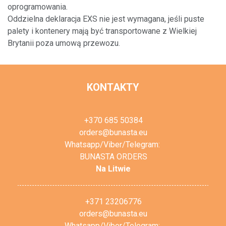
oprogramowania.
Oddzielna deklaracja EXS nie jest wymagana, jeśli puste
palety i kontenery mają być transportowane z Wielkiej
Brytanii poza umową przewozu.
KONTAKTY
+370 685 50384
orders@bunasta.eu
Whatsapp/Viber/Telegram:
BUNASTA ORDERS
Na Litwie
+371 23206776
orders@bunasta.eu
Whatsapp/Viber/Telegram: