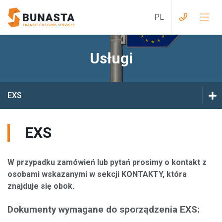
Usługi
Usługi przy wjeździe do Wielkiej Brytanii
Usługi z Wielkiej Brytanii do EU
EXS
Usługi przy wjeździe do EAEU
EX
EXS
Usługi z EAEU do EU
T1
Usługi przy wjeździe na Ukrainę
W przypadku zamówień lub pytań prosimy o kontakt z
CHED A/D/P/PP
osobami wskazanymi w sekcji KONTAKTY, która
Usługi z Ukrainy do EU
znajduje się obok.
GVMS
Usługi magazynowe
Dokumenty wymagane do sporządzenia EXS:
IM